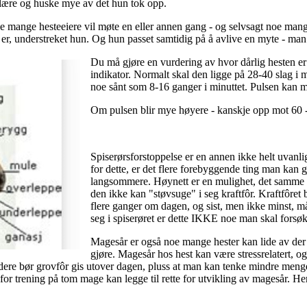
 lære og huske mye av det hun tok opp.
noe mange hesteeiere vil møte en eller annen gang - og selvsagt noe ma
det er, understreket hun. Og hun passet samtidig på å avlive en myte -
Du må gjør
e en vurdering av hvor dårlig hesten e
indikator. Normalt skal den ligge på 28-40 slag i
noe sånt som 8-16 ganger i minuttet. Pulsen kan 
Om pulsen blir mye høyere - kanskje opp mot 60 -70
Spiserørsforstoppelse er en annen ikke helt uvanli
for dette, er det flere forebyggende ting man kan g
langsommere. Høynett er en mulighet, det samme e
den ikke kan "støvsuge" i seg kraftfôr. Kraftfôret b
flere ganger om dagen, og sist, men ikke minst, m
seg i spiserøret er dette IKKE noe man skal fors
Magesår er også noe mange hester kan lide av der 
gjøre. Magesår hos hest kan være stressrelatert, og
idere bør grovfôr gis utover dagen, pluss at man kan tenke mindre mengde
, for trening på tom mage kan legge til rette for utvikling av magesår. Her 