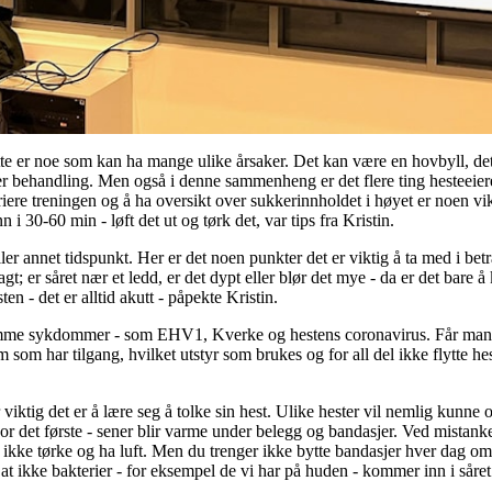
ette er noe som kan ha mange ulike årsaker. Det kan være en hovbyll, de
er behandling. Men også i denne sammenheng er det flere ting hesteeie
riere treningen og å ha oversikt over sukkerinnholdet i høyet er noen vik
 i 30-60 min - løft det ut og tørk det, var tips fra Kristin.
t eller annet tidspunkt. Her er det noen punkter det er viktig å ta med i 
sagt; er såret nær et ledd, er det dypt eller blør det mye - da er det bare
n - det er alltid akutt - påpekte Kristin.
omme sykdommer - som EHV1, Kverke og hestens coronavirus. Får man det
om har tilgang, hvilket utstyr som brukes og for all del ikke flytte hes
viktig det er å lære seg å tolke sin hest. Ulike hester vil nemlig kunn
 For det første - sener blir varme under belegg og bandasjer. Ved mista
l ikke tørke og ha luft. Men du trenger ikke bytte bandasjer hver dag om 
at ikke bakterier - for eksempel de vi har på huden - kommer inn i såre