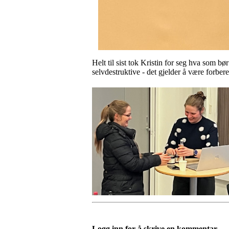
Helt til sist tok Kristin for seg hva som b
selvdestruktive - det gjelder å være forbere
Logg inn for å skrive en kommentar.