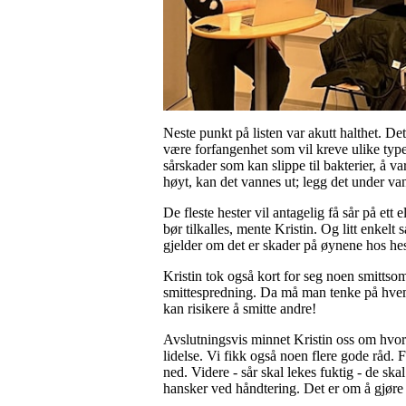
Neste punkt på listen var akutt halthet. D
være forfangenhet som vil kreve ulike typ
sårskader som kan slippe til bakterier, å va
høyt, kan det vannes ut; legg det under vann
De fleste hester vil antagelig få sår på et
bør tilkalles, mente Kristin. Og litt enkelt 
gjelder om det er skader på øynene hos heste
Kristin tok også kort for seg noen smitts
smittespredning. Da må man tenke på hvem s
kan risikere å smitte andre!
Avslutningsvis minnet Kristin oss om hvor 
lidelse. Vi fikk også noen flere gode råd.
ned. Videre - sår skal lekes fuktig - de ska
hansker ved håndtering. Det er om å gjøre 