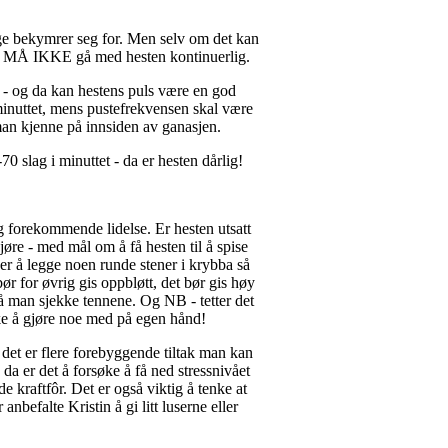
nge bekymrer seg for. Men selv om det kan
 man MÅ IKKE gå med hesten kontinuerlig.
r - og da kan hestens puls være en god
 minuttet, mens pustefrekvensen skal være
man kjenne på innsiden av ganasjen.
 slag i minuttet - da er hesten dårlig!
g forekommende lidelse. Er hesten utsatt
jøre - med mål om å få hesten til å spise
r å legge noen runde stener i krybba så
ør for øvrig gis oppbløtt, det bør gis høy
å man sjekke tennene. Og NB - tetter det
øke å gjøre noe med på egen hånd!
det er flere forebyggende tiltak man kan
 da er det å forsøke å få ned stressnivået
 kraftfôr. Det er også viktig å tenke at
anbefalte Kristin å gi litt luserne eller