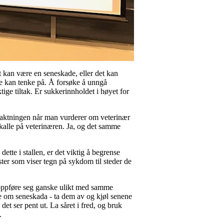
t kan være en seneskade, eller det kan
re kan tenke på. Å forsøke å unngå
tige tiltak. Er sukkerinnholdet i høyet for
betraktningen når man vurderer om veterinær
 å kalle på veterinæren. Ja, og det samme
te i stallen, er det viktig å begrense
ter som viser tegn på sykdom til steder de
e oppføre seg ganske ulikt med samme
nke om seneskada - ta dem av og kjøl senene
det ser pent ut. La såret i fred, og bruk
t.