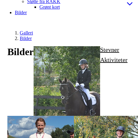
Støtte fra RAKK
Grønt kort
Bilder
Galleri
Bilder
Bilder
Stevner
Aktiviteter