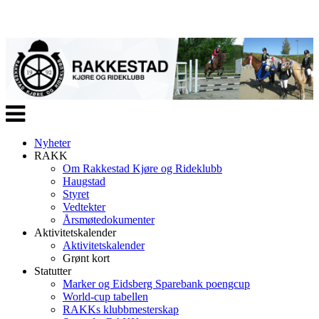
Veksle
navigasjon
Nyheter
RAKK
Om Rakkestad Kjøre og Rideklubb
Haugstad
Styret
Vedtekter
Årsmøtedokumenter
Aktivitetskalender
Aktivitetskalender
Grønt kort
Statutter
Marker og Eidsberg Sparebank poengcup
World-cup tabellen
RAKKs klubbmesterskap