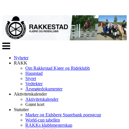
Veksle
navigasjon
Nyheter
RAKK
Om Rakkestad Kjøre og Rideklubb
Haugstad
Styret
Vedtekter
Årsmøtedokumenter
Aktivitetskalender
Aktivitetskalender
Grønt kort
Statutter
Marker og Eidsberg Sparebank poengcup
World-cup tabellen
RAKKs klubbmesterskap