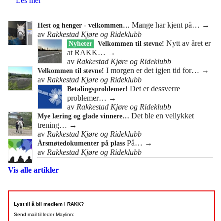
Les mer
Mange har kjent på…
→
Hest og henger - velkommen…
av
Rakkestad Kjøre og Rideklubb
Nytt av året er
Nyheter
Velkommen til stevne!
at RAKK…
→
av
Rakkestad Kjøre og Rideklubb
I morgen er det igjen tid for…
→
Velkommen til stevne!
av
Rakkestad Kjøre og Rideklubb
Det er dessverre
Betalingsproblemer!
problemer…
→
av
Rakkestad Kjøre og Rideklubb
Det ble en vellykket
Mye læring og glade vinnere…
trening…
→
av
Rakkestad Kjøre og Rideklubb
På…
→
Årsmøtedokumenter på plass
av
Rakkestad Kjøre og Rideklubb
Vis alle artikler
Lyst til å bli medlem i RAKK?
Send mail til leder Maylinn: