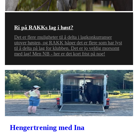
Ri på RAKKs lag i høst?
Det er flere muligheter til å delta i lagkonkurranser
utover høsten, og RAKK håper det er flere som har lyst
til å delta på lag for klubben. Det er jo veldig morsomt
med lag! Men NB - her er det kort frist på noe!
Hengertrening med Ina