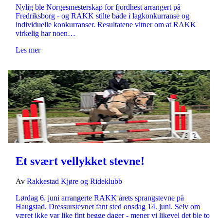
Nylig ble Norgesmesterskap for fjordhest arrangert på
Fredriksborg - og RAKK stilte både i lagkonkurranse og
individuelle konkurranser. Resultatene vitner om at RAKK
virkelig har noen…
Les mer
Et svært vellykket stevne!
Av
Rakkestad Kjøre og Rideklubb
Lørdag 6. juni arrangerte RAKK årets sprangstevne på
Haugstad. Dressurstevnet fant sted onsdag 14. juni. Selv om
været ikke var like fint begge dager - mener vi likevel det ble to