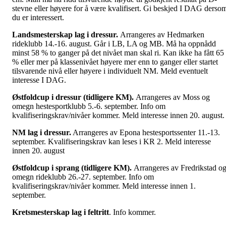
stevne eller høyere for å være kvalifisert. Gi beskjed I DAG derso
du er interessert.
Landsmesterskap lag i dressur.
Arrangeres av Hedmarken
rideklubb 14.-16. august. Går i LB, LA og MB. Må ha oppnådd
minst 58 % to ganger på det nivået man skal ri. Kan ikke ha fått 65
% eller mer på klassenivået høyere mer enn to ganger eller startet
tilsvarende nivå eller høyere i individuelt NM. Meld eventuelt
interesse I DAG.
Østfoldcup i dressur (tidligere KM).
Arrangeres av Moss og
omegn hestesportklubb 5.-6. september. Info om
kvalifiseringskrav/nivåer kommer. Meld interesse innen 20. august
NM lag i dressur.
Arrangeres av Epona hestesportssenter 11.-13.
september. Kvalifiseringskrav kan leses i KR 2. Meld interesse
innen 20. august
Østfoldcup i sprang (tidligere KM).
Arrangeres av Fredrikstad o
omegn rideklubb 26.-27. september. Info om
kvalifiseringskrav/nivåer kommer. Meld interesse innen 1.
september.
Kretsmesterskap lag i feltritt
. Info kommer.