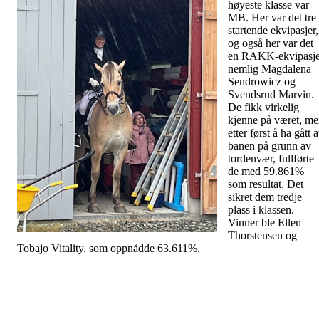
høyeste klasse var
MB. Her var det tre
startende ekvipasjer,
og også her var det
en RAKK-ekvipasje
nemlig Magdalena
Sendrowicz og
Svendsrud Marvin.
De fikk virkelig
kjenne på været, m
etter først å ha gått 
banen på grunn av
tordenvær, fullførte
de med 59.861%
som resultat. Det
sikret dem tredje
plass i klassen.
Vinner ble Ellen
Thorstensen og
Tobajo Vitality, som oppnådde 63.611%.