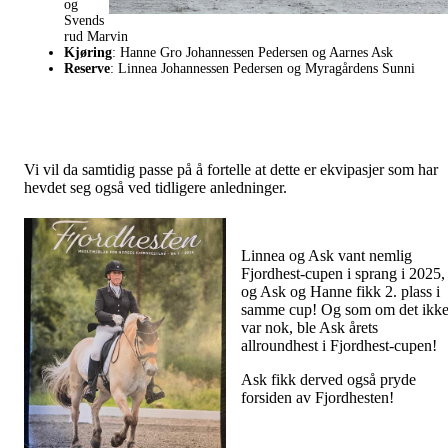
og
Svends
rud Marvin
Kjøring
: Hanne Gro Johannessen Pedersen og Aarnes Ask
Reserve
: Linnea Johannessen Pedersen og Myragårdens Sunni
Vi vil da samtidig passe på å fortelle at dette er ekvipasjer som har
hevdet seg også ved tidligere anledninger.
Linnea og Ask vant nemlig
Fjordhest-cupen i sprang i 2025,
og Ask og Hanne fikk 2. plass i
samme cup! Og som om det ikk
var nok, ble Ask årets
allroundhest i Fjordhest-cupen!
Ask fikk derved også pryde
forsiden av Fjordhesten!