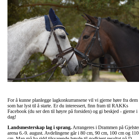
For å kunne planlegge lagkonkurransene vil vi gjerne høre fra dem
som har lyst til å starte. Er du interessert, finn fram til RAKKs
Facebook (du ser den til høyre på forsiden) og gi beskjed - gjerne i
dag!
Landsmesterskap lag i sprang.
Arrangeres i Drammen på Gjelste
arena 6.-9. august. Avdelingene går i 80 cm, 90 cm, 100 cm og 110
cm. Man må ha ridd tilsvarende høyde til godkjent resultat på D-