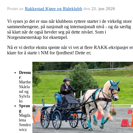
Postet av
Rakkestad Kjøre og Rideklubb
den
21. jun 2026
Vi synes jo det er stas når klubbens ryttere starter i de virkelig store
sammenhengene, på nasjonalt og internasjonalt nivå - og da særlig
så klart når de også hevder seg på dette nivået. Som i
Norgesmesterskap for eksempel.
Nå er vi derfor ekstra spente når vi vet at flere RAKK-ekvipasjer er
klare for å starte i NM for fjordhest! Dette er;
Dressu
r
:
Marthe
Skårla
nd og
Sylvfa
ks
Spran
g
:
Magda
lena
Sendro
wicz