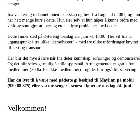
henger.
Ina var ferdig utdannet innen lederskap og hest fra England i 2007, og hun
har hatt mange kurs i dette. Hun sier selv at hun håper å kunne bidra med
verktøy som gjør at hver og en kan løse problemer med dette.
Dette finner sted på Østereng torsdag 25. juni kl. 18:00. Her vil Ina ta
utgangspunkt i tre ulike "demohester" - med tre ulike utfordringer knyttet
til hest og transport.
Her blir det mye å lære når Ina deler kunnskap, erfaringer og demonstrerer
Og det blir selvsagt mulig å stille spørsmål. Arrangementet er gratis for
medlemmer (200kr for ikke-medlemmer) - og det blir også litt servering.
Har du lyst til å være med pådette gi beskjed til Maylinn på mobil
(950 88 875) eller via messenger - senest i løpet av onsdag 24. juni.
Velkommen!