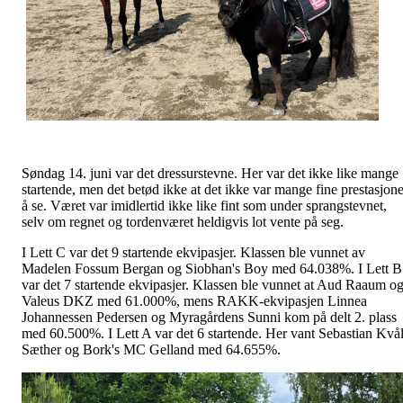
Søndag 14. juni var det dressurstevne. Her var det ikke like mange
startende, men det betød ikke at det ikke var mange fine prestasjone
å se. Været var imidlertid ikke like fint som under sprangstevnet,
selv om regnet og tordenværet heldigvis lot vente på seg.
I Lett C var det 9 startende ekvipasjer. Klassen ble vunnet av
Madelen Fossum Bergan og Siobhan's Boy med 64.038%. I Lett B
var det 7 startende ekvipasjer. Klassen ble vunnet at Aud Raaum o
Valeus DKZ med 61.000%, mens RAKK-ekvipasjen Linnea
Johannessen Pedersen og Myragårdens Sunni kom på delt 2. plass
med 60.500%. I Lett A var det 6 startende. Her vant Sebastian Kvå
Sæther og Bork's MC Gelland med 64.655%.