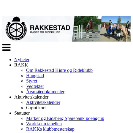
Veksle
navigasjon
Nyheter
RAKK
Om Rakkestad Kjøre og Rideklubb
Haugstad
Styret
Vedtekter
Årsmøtedokumenter
Aktivitetskalender
Aktivitetskalender
Grønt kort
Statutter
Marker og Eidsberg Sparebank poengcup
World-cup tabellen
RAKKs klubbmesterskap