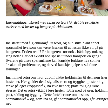
Ettermiddagen startet med pizza og teori før det ble praktiske
øvelser med hester og henger på ridebanen.
Ina startet med å gjennomgå litt teori, og hun stilte blant annet
spørsmålet hva som kan være årsaken til at hesten ikke vil gå på
hengeren. Er den redd? Er hengeren stor nok - både høy nok og
lang nok? Har det skjedd noe spesielt under transport en gang?
Svarene på disse spørsmålene kan kanskje forklare hva som er
årsaken til problemene, og derved kanskje hjelpe oss å finne
løsningen.
Ina minnet også om hvor utrolig viktig holdningen til den som leier
hesten er. Her gjelder det å signalisere ro og trygghet, puste rolig,
tenke på eget kroppsspråk, ha lave hender, prate rolig og ikke
stresse. Det er også viktig å lese hesten, følge med på ører, holdning
pust, sikling og tygging. Dette forteller noe om hestens
adrenalinnivå – og, som Ina sa, går adrenalinivået opp, går læringe
ned!