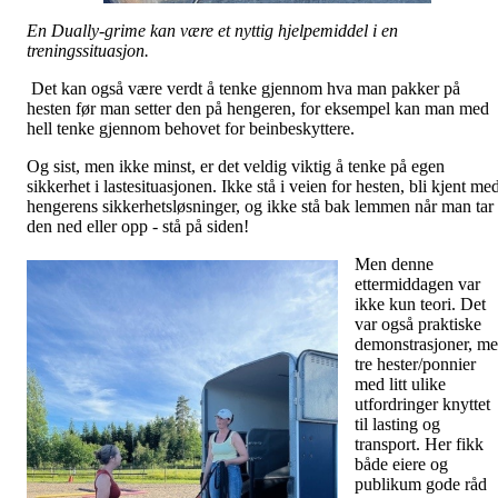
En Dually-grime kan være et nyttig hjelpemiddel i en
treningssituasjon.
Det kan også være verdt å tenke gjennom hva man pakker på
hesten før man setter den på hengeren, for eksempel kan man med
hell tenke gjennom behovet for beinbeskyttere.
Og sist, men ikke minst, er det veldig viktig å tenke på egen
sikkerhet i lastesituasjonen. Ikke stå i veien for hesten, bli kjent me
hengerens sikkerhetsløsninger, og ikke stå bak lemmen når man tar
den ned eller opp - stå på siden!
Me
n denne
ettermiddagen var
ikke kun teori. Det
var også praktiske
demonstrasjoner, m
tre hester/ponnier
med litt ulike
utfordringer knyttet
til lasting og
transport. Her fikk
både eiere og
publikum gode råd