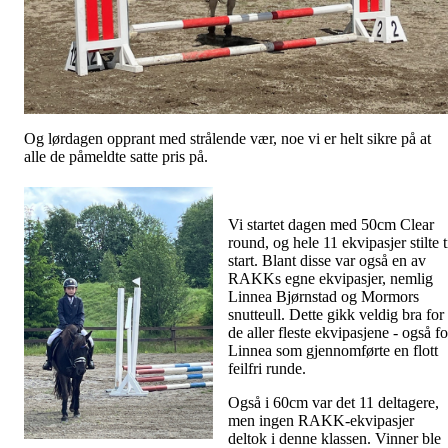
Og lørdagen opprant med strålende vær, noe vi er helt sikre på at
alle de påmeldte satte pris på.
Vi startet dagen med 50cm Clear
round, og hele 11 ekvipasjer stilte t
start. Blant disse var også en av
RAKKs egne ekvipasjer, nemlig
Linnea Bjørnstad og Mormors
snutteull. Dette gikk veldig bra for
de aller fleste ekvipasjene - også fo
Linnea som gjennomførte en flott
feilfri runde.
Også i 60cm var det 11 deltagere,
men ingen RAKK-ekvipasjer
deltok i denne klassen. Vinner ble