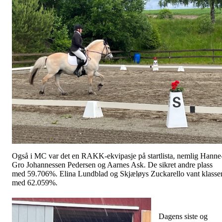
Også i MC var det en RAKK-ekvipasje på startlista, nemlig Hanne
Gro Johannessen Pedersen og Aarnes Ask. De sikret andre plass
med 59.706%. Elina Lundblad og Skjæløys Zuckarello vant klasse
med 62.059%.
Dagens siste og