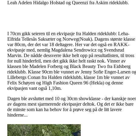
Leah Adelen Hidalgo Holstad og Queenzi fra Askim rideklubb.
I 70cm gikk seieren til en ekvipasje fra Halden rideklubb: Leha-
Elfrida Tellesås Saksæter og Norweg(Noak). Dagens største klasse
var 80cm, der det var 18 deltagere. Her var det også en RAKK-
ekvipasje med, nemlig Magdalena Sendrowicz og Svendsrud
Marvin. De nådde dessverre ikke helt opp på resultatlisten, til tross
for null hinderfeil, men det gikk ikke helt raskt nok. Vinner av
klassen ble Madelen Forberg og Black Beauty Two fra Eidsberg
rideklubb. Klasse 90cm ble vunnet av Jenny Sofie Enger-Larsen o
Lillebergs Conan fra Halden rideklubb, klasse 1m ble vunnet av
Felix Schøyen og High Fashion Queen 96 (Hekla) og denne
ekvipasjen vant også 1,10m.
Dagen ble avsluttet med 10 og 30cm showklasse - der kanskje noe
av dagens mest sjarmerende ekvipasjer deltok. Og det er ikke bare
de minste som kan ha behov for å prøve seg på de litt lavere
hinderne...