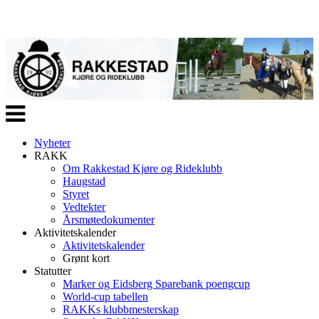
Veksle
navigasjon
Nyheter
RAKK
Om Rakkestad Kjøre og Rideklubb
Haugstad
Styret
Vedtekter
Årsmøtedokumenter
Aktivitetskalender
Aktivitetskalender
Grønt kort
Statutter
Marker og Eidsberg Sparebank poengcup
World-cup tabellen
RAKKs klubbmesterskap