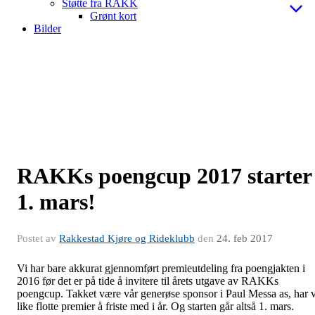
Støtte fra RAKK
Grønt kort
Bilder
​RAKKs poengcup 2017 starter
1. mars!
Postet av
Rakkestad Kjøre og Rideklubb
den
24. feb 2017
Vi har bare akkurat gjennomført premieutdeling fra poengjakten i
2016 før det er på tide å invitere til årets utgave av RAKKs
poengcup. Takket være vår generøse sponsor i Paul Messa as, har v
like flotte premier å friste med i år. Og starten går altså 1. mars.