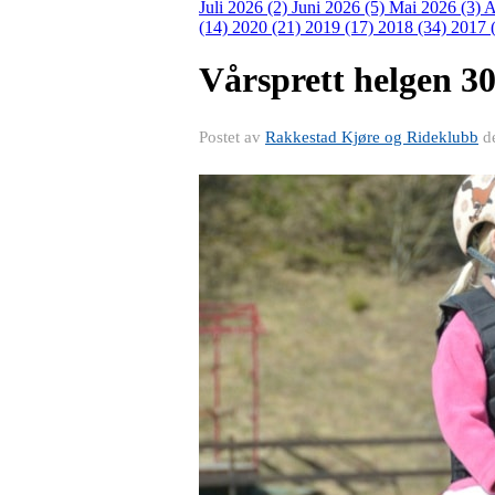
Juli 2026 (2)
Juni 2026 (5)
Mai 2026 (3)
A
(14)
2020 (21)
2019 (17)
2018 (34)
2017 
Vårsprett helgen 30.
Postet av
Rakkestad Kjøre og Rideklubb
d