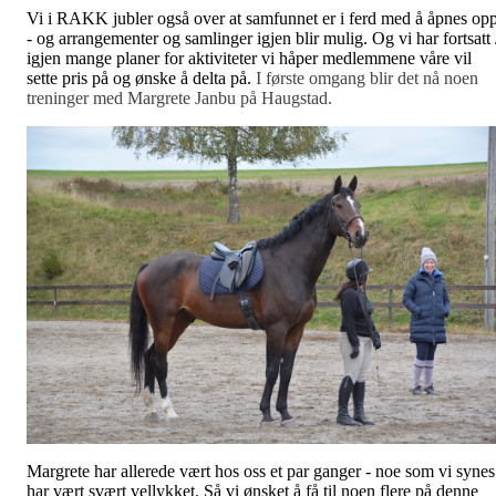
Vi i RAKK jubler også over at samfunnet er i ferd med å åpnes op
- og arrangementer og samlinger igjen blir mulig. Og vi har fortsatt 
igjen mange planer for aktiviteter vi håper medlemmene våre vil
sette pris på og ønske å delta på.
I første omgang blir det nå noen
treninger med Margrete Janbu på Haugstad.
Margrete har allerede vært hos oss et par ganger - noe som vi synes
har vært svært vellykket. Så vi ønsket å få til noen flere på denne