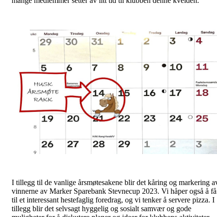
mange medlemmer setter av litt tid til klubben denne kvelden.
I tillegg til de vanlige årsmøtesakene blir det kåring og markering a
vinnerne av Marker Sparebank Stevnecup 2023. Vi håper også å få
til et interessant hestefaglig foredrag, og vi tenker å servere pizza. I
tillegg blir det selvsagt hyggelig og sosialt samvær og gode