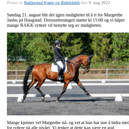
Postet av
Rakkestad Kjøre og Rideklubb
den
9. aug 2022
Søndag 21. august blir det igjen muligheter til å ri for Margrethe
Janbu på Haugstad. Dressurtreningen starter kl 15:00 og vi håper
mange RAKK-ryttere vil benytte seg av muligheten.
Mange kjenner vel Margrethe nå- og vet at hun har noe å bidra me
for ryttere på alle nivåer. Vi tenker at dette kan være en god