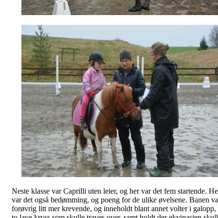
Neste klasse var Caprilli uten leier, og her var det fem startende. He
var det også bedømming, og poeng for de ulike øvelsene. Banen va
forøvrig litt mer krevende, og inneholdt blant annet volter i galopp,
to lave kryss som skulle traves over, samt holdt der ekvipasjen skul