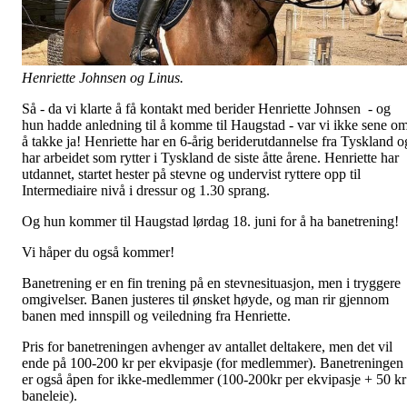
Henriette Johnsen og Linus.
Så - da vi klarte å få kontakt med berider Henriette Johnsen - og
hun hadde anledning til å komme til Haugstad - var vi ikke sene o
å takke ja! Henriette har en 6-årig beriderutdannelse fra Tyskland o
har arbeidet som rytter i Tyskland de siste åtte årene. Henriette har
utdannet, startet hester på stevne og undervist ryttere opp til
Intermediaire nivå i dressur og 1.30 sprang.
Og hun kommer til Haugstad lørdag 18. juni for å ha banetrening!
Vi håper du også kommer!
Banetrening er en fin trening på en stevnesituasjon, men i tryggere
omgivelser. Banen justeres til ønsket høyde, og man rir gjennom
banen med innspill og veiledning fra Henriette.
Pris for banetreningen avhenger av antallet deltakere, men det vil
ende på 100-200 kr per ekvipasje (for medlemmer). Banetreningen
er også åpen for ikke-medlemmer (100-200kr per ekvipasje + 50 kr
baneleie).