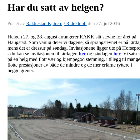
Har du satt av helgen?
Postet av
Rakkestad Kjøre og Rideklubb
den
27. jul 2016
Helgen 27. og 28. august arrangerer RAKK sitt stevne for året på
Haugstad. Som vanlig deler vi dagene, så sprangstevnet er på lørda
mens det er dressur på søndag. Invitasjonene ligger ute på Horsepr
- du kan se invitasjonen til lørdagen
her
og søndagen
her
. Vi satser
på en helg med flott vær og kjempegod stemning, i tillegg til mang
flotte prestasjoner av både de mindre og de mer erfarne ryttere i
begge grener.