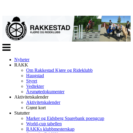
Veksle
navigasjon
Nyheter
RAKK
Om Rakkestad Kjøre og Rideklubb
Haugstad
Styret
Vedtekter
Årsmøtedokumenter
Aktivitetskalender
Aktivitetskalender
Grønt kort
Statutter
Marker og Eidsberg Sparebank poengcup
World-cup tabellen
RAKKs klubbmesterskap