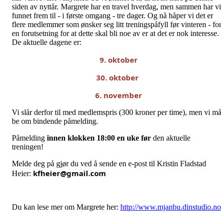
siden av nyttår. Margrete har en travel hverdag, men sammen har vi
funnet frem til - i første omgang - tre dager. Og nå håper vi det er
flere medlemmer som ønsker seg litt treningspåfyll før vinteren - fo
en forutsetning for at dette skal bli noe av er at det er nok interesse.
De aktuelle dagene er:
9. oktober
30. oktober 
6. november
Vi slår derfor til med medlemspris (300 kroner per time), men vi m
be om bindende påmelding.
Påmelding
innen klokken 18:00 en uke før
den aktuelle
treningen!
Melde deg på gjør du ved å sende en e-post til Kristin Fladstad
kfheier@gmail.com
Heier:
Du kan lese mer om Margrete her:
http://www.mjanbu.dinstudio.no