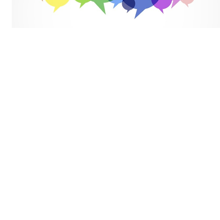
Her finner du dokumentene som ble presentert på årsmøtet i
Rakkestad Kjøre- og Rideklubb den 12. februar 2026.
1.
Årsberretning 2025
2.
Resultatrapport 2025
3.
Budsjett 2026
4.
Protokoll årsmøte signert