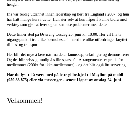
henger.
Ina var ferdig utdannet innen lederskap og hest fra England i 2007, og hun
har hatt mange kurs i dette. Hun sier selv at hun håper å kunne bidra med
verktøy som gjør at hver og en kan løse problemer med dette.
Dette finner sted på Østereng torsdag 25. juni kl. 18:00. Her vil Ina ta
utgangspunkt i tre ulike "demohester" - med tre ulike utfordringer knyttet
til hest og transport.
Her blir det mye å lære når Ina deler kunnskap, erfaringer og demonstrerer
Og det blir selvsagt mulig å stille spørsmål. Arrangementet er gratis for
medlemmer (200kr for ikke-medlemmer) - og det blir også litt servering.
Har du lyst til å være med pådette gi beskjed til Maylinn på mobil
(950 88 875) eller via messenger - senest i løpet av onsdag 24. juni.
Velkommen!