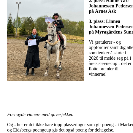
2. plass: Hanne Gro
Johannessen Pederse
på Årnes Ask
3. plass: Linnea
Johannessen Pederse
på Myragårdens Sun
Vi gratulerer - o
g
oppfordrer samtidig all
som tenker å starte i
2026 til melde seg på i
årets stevnecup - det er
flotte premier til
vinnerne!
Fornøyde vinnere med gavesjekker.
Og - her er det ikke bare topp plasseringer som gir poeng - i Marke
og Eidsbergs poengcup gis det også poeng for deltagelse.