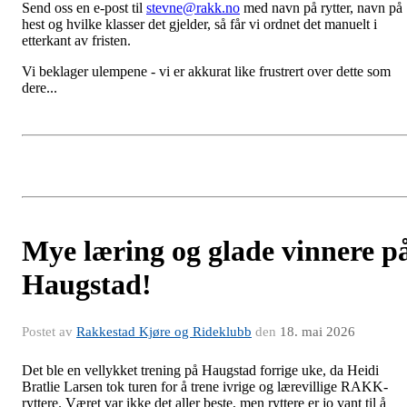
Send oss en e-post til
stevne@rakk.no
med navn på rytter, navn på
hest og hvilke klasser det gjelder, så får vi ordnet det manuelt i
etterkant av fristen.
Vi beklager ulempene - vi er akkurat like frustrert over dette som
dere...
Mye læring og glade vinnere p
Haugstad!
Postet av
Rakkestad Kjøre og Rideklubb
den
18. mai 2026
Det ble en vellykket trening på Haugstad forrige uke, da Heidi
Bratlie Larsen tok turen for å trene ivrige og lærevillige RAKK-
ryttere. Været var ikke det aller beste, men ryttere er jo vant til å