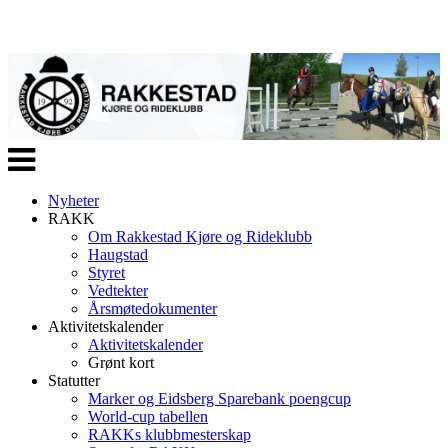
Veksle
navigasjon
Nyheter
RAKK
Om Rakkestad Kjøre og Rideklubb
Haugstad
Styret
Vedtekter
Årsmøtedokumenter
Aktivitetskalender
Aktivitetskalender
Grønt kort
Statutter
Marker og Eidsberg Sparebank poengcup
World-cup tabellen
RAKKs klubbmesterskap