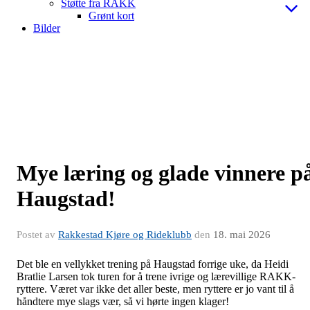
Støtte fra RAKK
Grønt kort
Bilder
Mye læring og glade vinnere p
Haugstad!
Postet av
Rakkestad Kjøre og Rideklubb
den
18. mai 2026
Det ble en vellykket trening på Haugstad forrige uke, da Heidi
Bratlie Larsen tok turen for å trene ivrige og lærevillige RAKK-
ryttere. Været var ikke det aller beste, men ryttere er jo vant til å
håndtere mye slags vær, så vi hørte ingen klager!