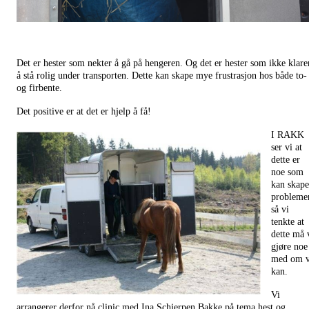
Det er hester som nekter å gå på hengeren. Og det er hester som ikke klare
å stå rolig under transporten. Dette kan skape mye frustrasjon hos både to-
og firbente.
Det positive er at det er hjelp å få!
I RAKK
ser vi at
dette er
noe som
kan skape
problemer
så vi
tenkte at
dette må 
gjøre noe
med om v
kan.
Vi
arrangerer derfor nå clinic med Ina Schjerpen Bakke på tema hest og