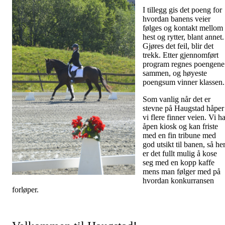
I tillegg gis det poeng for
hvordan banens veier
følges og kontakt mellom
hest og rytter, blant annet.
Gjøres det feil, blir det
trekk. Etter gjennomført
program regnes poengene
sammen, og høyeste
poengsum vinner klassen.
Som vanlig når det er
stevne på Haugstad håper
vi flere finner veien. Vi h
åpen kiosk og kan friste
med en fin tribune med
god utsikt til banen, så he
er det fullt mulig å kose
seg med en kopp kaffe
mens man følger med på
hvordan konkurransen
forløper.