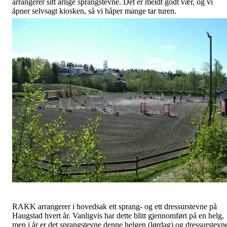
arrangerer sitt årlige sprangstevne. Det er meldt godt vær, og vi
åpner selvsagt kiosken, så vi håper mange tar turen.
RAKK arrangerer i hovedsak ett sprang- og ett dressurstevne på
Haugstad hvert år. Vanligvis har dette blitt gjennomført på en helg,
men i år er det sprangstevne denne helgen (lørdag) og dressurstevn