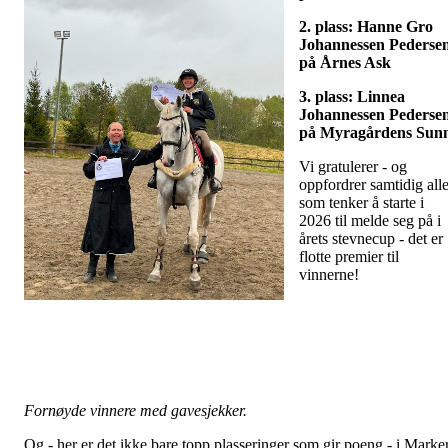
2. plass: Hanne Gro
Johannessen Pederse
på Årnes Ask
3. plass: Linnea
Johannessen Pederse
på Myragårdens Sun
Vi gratulerer - o
g
oppfordrer samtidig all
som tenker å starte i
2026 til melde seg på i
årets stevnecup - det er
flotte premier til
vinnerne!
Fornøyde vinnere med gavesjekker.
Og - her er det ikke bare topp plasseringer som gir poeng - i Marke