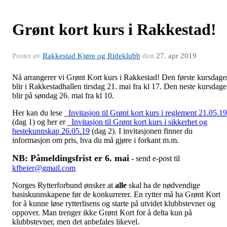
Grønt kort kurs i Rakkestad!
Postet av
Rakkestad Kjøre og Rideklubb
den
27. apr 2019
Nå arrangerer vi Grønt Kort kurs i Rakkestad! Den første kursdage
blir i Rakkestadhallen tirsdag 21. mai fra kl 17. Den neste kursdag
blir på søndag 26. mai fra kl 10.
Her kan du lese
Invitasjon til Grønt kort kurs i reglement 21.05.19
(dag 1) og her er
Invitasjon til Grønt kort kurs i sikkerhet og
hestekunnskap 26.05.19
(dag 2). I invitasjonen finner du
informasjon om pris, hva du må gjøre i forkant m.m.
NB: Påmeldingsfrist er 6. mai
- send e-post til
kfheier@gmail.com
Norges Rytterforbund ønsker at
alle
skal ha de nødvendige
basiskunnskapene før de konkurrerer. En rytter må ha Grønt Kort
for å kunne løse rytterlisens og starte på utvidet klubbstevner og
oppover. Man trenger ikke Grønt Kort for å delta kun på
klubbstevner, men det anbefales likevel.