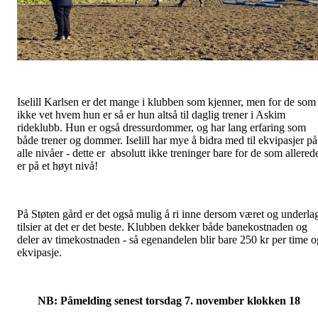
Iselill Karlsen er det mange i klubben som kjenner, men for de som
ikke vet hvem hun er så er hun altså til daglig trener i Askim
rideklubb. Hun er også dressurdommer, og har lang erfaring som
både trener og dommer. Iselill har mye å bidra med til ekvipasjer på
alle nivåer - dette er absolutt ikke treninger bare for de som allered
er på et høyt nivå!
På Støten gård er det også mulig å ri inne dersom været og underla
tilsier at det er det beste. Klubben dekker både banekostnaden og
deler av timekostnaden - så egenandelen blir bare 250 kr per time o
ekvipasje.
NB: Påmelding senest torsdag 7. november klokken 18