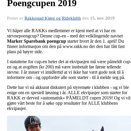
Poengcupen 2019
Postet av
Rakkestad Kjøre og Rideklubb
den
15. nov 2019
Vi håper alle RAKKs medlemmer er kjent med at vi har en
stevnepoengcup? Denne cup-en - med det velklingende navnet
Marker Sparebank poengcup
starter hvert år den 1. april! Du
finner informasjon om den på www.rakk.no der den har fått fast
plass på høyre side.
I statuttene for cup-en heter det at ekvipasjen må være påmeldt cup
en og at avgiften (kr 200) må være innbetalt før første tellende
stevne. I år innser vi imidlertid at vi ikke har vært gode nok til å
informere om - og oppfordre alle som starter - til å melde seg på.
Dette har vi nå akkurat diskutert på styremøte i klubben - og vi ble
enige om en spesiell løsning i år. ALLE ekvipasjer som starter for
RAKK er derved «automatisk» PÅMELDT cupen 2019! Og vi vil
gjøre vårt beste for å søke opp resultater for ALLE klubbens
ekvipasjer.