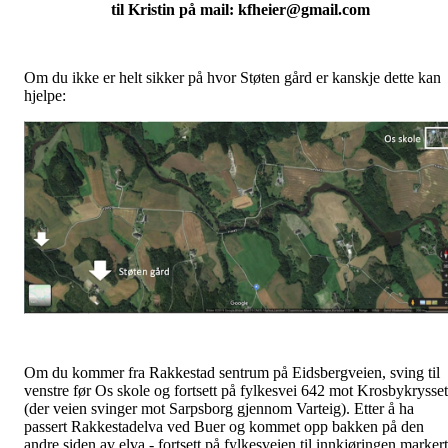
til Kristin på mail: kfheier@gmail.com
Om du ikke er helt sikker på hvor Støten gård er kanskje dette kan
hjelpe:
Om du kommer fra Rakkestad sentrum på Eidsbergveien, sving til
venstre før Os skole og fortsett på fylkesvei 642 mot Krosbykrysset
(der veien svinger mot Sarpsborg gjennom Varteig). Etter å ha
passert Rakkestadelva ved Buer og kommet opp bakken på den
andre siden av elva - fortsett på fylkesveien til innkjøringen markert