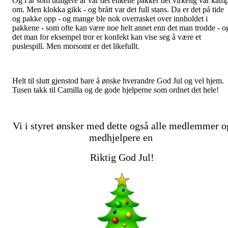
Og i år som tidligere år var det enkelte pakker det virkelig var kam
om. Men klokka gikk - og brått var det full stans. Da er det på tide
og pakke opp - og mange ble nok overrasket over innholdet i
pakkene - som ofte kan være noe helt annet enn det man trodde - o
det man for eksempel tror er konfekt kan vise seg å være et
puslespill. Men morsomt er det likefullt.
Helt til slutt gjenstod bare å ønske hverandre God Jul og vel hjem.
Tusen takk til Camilla og de gode hjelperne som ordnet det hele!
Vi i styret ønsker med dette også alle medlemmer o
medhjelpere en
Riktig God Jul!