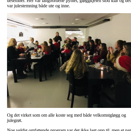
desember. Her var langbordene pyntet, gløggkjelen stod klar og det
var julestemning både ute og inne.
Og det virket som om alle koste seg med både velkomstgløgg og
julegrøt.
Noe veldig omfattende program var det ikke lagt opp til, men et par