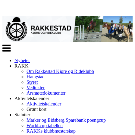
Veksle
navigasjon
Nyheter
RAKK
Om Rakkestad Kjøre og Rideklubb
Haugstad
Styret
Vedtekter
Årsmøtedokumenter
Aktivitetskalender
Aktivitetskalender
Grønt kort
Statutter
Marker og Eidsberg Sparebank poengcup
World-cup tabellen
RAKKs klubbmesterskap