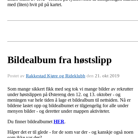
med (liten) hvit pil på kartet.
Bildealbum fra høstslipp
Postet av
Rakkestad Kjøre og Rideklubb
den
21. okt 2019
Som mange sikkert fikk med seg tok vi mange bilder av rekrutter
under høstslippen på Østereng den 12. og 13. oktober - og
meningen var hele tiden å lage et bildealbum til nettsiden. Nå er
bildene lastet opp og bildealbumet er tilgjengelig for alle under
menyen bilder - og deretter under mappen aktiviteter.
Du finner bildealbumet
HER
.
Håper det er til glede - for de som var der - og kanskje også noen
som ikke var der?