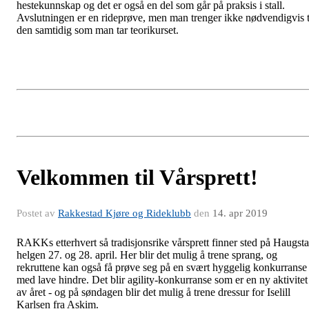
hestekunnskap og det er også en del som går på praksis i stall.
Avslutningen er en rideprøve, men man trenger ikke nødvendigvis 
den samtidig som man tar teorikurset.
Velkommen til Vårsprett!
Postet av
Rakkestad Kjøre og Rideklubb
den
14. apr 2019
RAKKs etterhvert så tradisjonsrike vårsprett finner sted på Haugst
helgen 27. og 28. april. Her blir det mulig å trene sprang, og
rekruttene kan også få prøve seg på en svært hyggelig konkurranse
med lave hindre. Det blir agility-konkurranse som er en ny aktivitet
av året - og på søndagen blir det mulig å trene dressur for Iselill
Karlsen fra Askim.