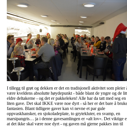
I tillegg til grøt og dekken er det en tradisjonell aktivitet som pleier 
være kveldens absolutte høydepunkt - både blant de yngre og de lit
eldre deltakerne - og det er pakkeleken! Alle har da tatt med seg en
liten gave. Det skal IKKE være noe dyrt - så her er det bare å bruk
fantasien. Blant tidligere gaver kan vi nevne et par gule
oppvaskhansker, en sjokoladeplate, to grytekluter, en svamp, en
marsipangris… ja i denne gavesamlingen er «alt lov». Det viktige e
at det ikke skal være noe dyrt - og gaven må gjerne pakkes inn til