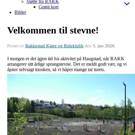
Støtte fra RAKK
Grønt kort
Bilder
Velkommen til stevne!
Postet av
Rakkestad Kjøre og Rideklubb
den
5. jun 2026
I morgen er det igjen tid for aktivitet på Haugstad, når RAKK
arrangerer sitt årlige sprangstevne. Det er meldt godt vær, og vi
åpner selvsagt kiosken, så vi håper mange tar turen.