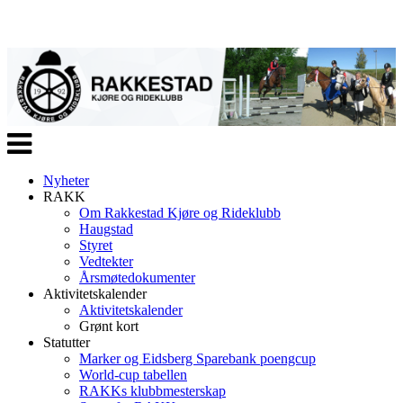
Veksle
navigasjon
Nyheter
RAKK
Om Rakkestad Kjøre og Rideklubb
Haugstad
Styret
Vedtekter
Årsmøtedokumenter
Aktivitetskalender
Aktivitetskalender
Grønt kort
Statutter
Marker og Eidsberg Sparebank poengcup
World-cup tabellen
RAKKs klubbmesterskap