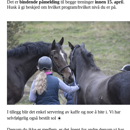
Det er
bindende påmelding
til begge treninger
innen 15. apri
l.
Husk å gi beskjed om hvilket program/hvilket nivå du er på.
I tillegg blir det enkel servering av kaffe og noe å bite i. Vi har
selvfølgelig også bestilt sol ☀️
Dersom du ikke er medlem, er det åpent for andre dersom vi har