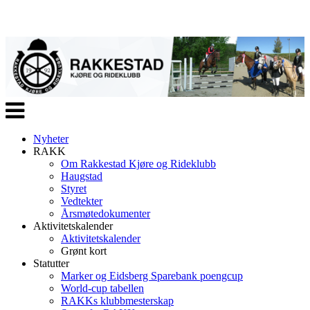
Veksle
navigasjon
Nyheter
RAKK
Om Rakkestad Kjøre og Rideklubb
Haugstad
Styret
Vedtekter
Årsmøtedokumenter
Aktivitetskalender
Aktivitetskalender
Grønt kort
Statutter
Marker og Eidsberg Sparebank poengcup
World-cup tabellen
RAKKs klubbmesterskap