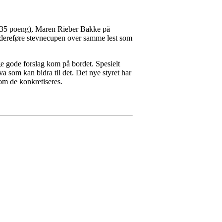
 (35 poeng), Maren Rieber Bakke på
idereføre stevnecupen over samme lest som
ge gode forslag kom på bordet. Spesielt
a som kan bidra til det. Det nye styret har
som de konkretiseres.