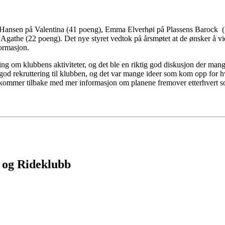
sser Hansen på Valentina (41 poeng), Emma Elverhøi på Plassens Barock
gathe (22 poeng). Det nye styret vedtok på årsmøtet at de ønsker å v
formasjon.
ing om klubbens aktiviteter, og det ble en riktig god diskusjon der man
e god rekruttering til klubben, og det var mange ideer som kom opp for hv
g vi kommer tilbake med mer informasjon om planene fremover etterhvert 
e og Rideklubb