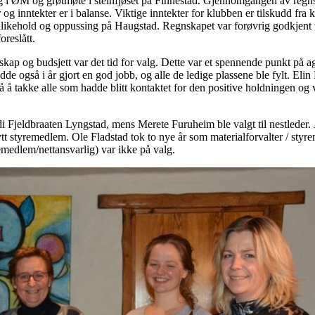
ag i ØM og grøtmøte i steinfjøset på Finnestad. Gjennomgangen av regnsk
 og inntekter er i balanse. Viktige inntekter for klubben er tilskudd 
edlikehold og oppussing på Haugstad. Regnskapet var forøvrig godkjent 
oreslått.
skap og budsjett var det tid for valg. Dette var et spennende punkt p
 også i år gjort en god jobb, og alle de ledige plassene ble fylt. Eli
 å takke alle som hadde blitt kontaktet for den positive holdningen og 
idi Fjeldbraaten Lyngstad, mens Merete Furuheim ble valgt til nestlede
ytt styremedlem. Ole Fladstad tok to nye år som materialforvalter / sty
edlem/nettansvarlig) var ikke på valg.