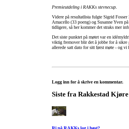
Premieutdeling i RAKKs stevnecup.
Videre på resultatlista fulgte Sigrid Fo
Amacello (33 poeng) og Susanne Yven på A
tidligere, så her kommer det straks mer in
Det siste punktet på møtet var en idémyldr
viktig fremover blir det å jobbe for å sikr
allerede satt dato for sitt først møte - o
Logg inn for å skrive en kommentar.
Siste fra Rakkestad Kjør
Ri på RAKKs lag i høst?