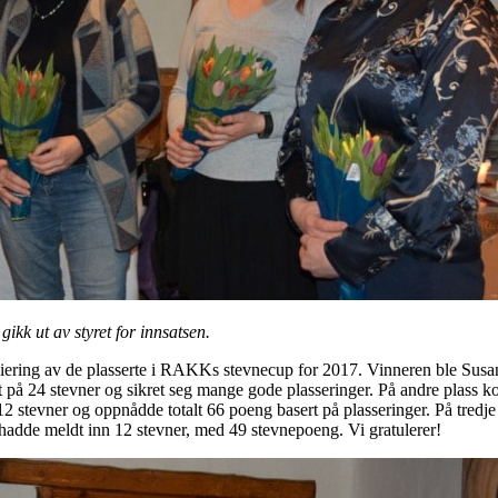
kk ut av styret for innsatsen.
emiering av de plasserte i RAKKs stevnecup for 2017. Vinneren ble Su
tt på 24 stevner og sikret seg mange gode plasseringer. På andre plas
2 stevner og oppnådde totalt 66 poeng basert på plasseringer. På tredje
hadde meldt inn 12 stevner, med 49 stevnepoeng. Vi gratulerer!