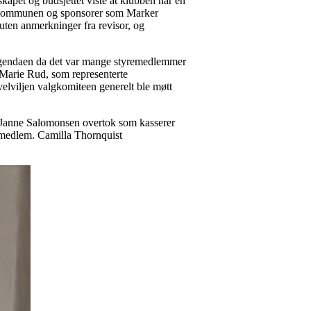
apet og budsjettet viste at klubben har en
fra kommunen og sponsorer som Marker
uten anmerkninger fra revisor, og
å agendaen da det var mange styremedlemmer
n Marie Rud, som representerte
velviljen valgkomiteen generelt ble møtt
r. Janne Salomonsen overtok som kasserer
remedlem. Camilla Thornquist