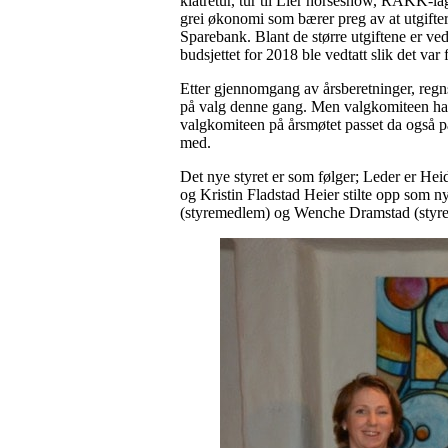
klatretur, tur til Lier horseshow, RAKK-l
grei økonomi som bærer preg av at utgifter
Sparebank. Blant de større utgiftene er v
budsjettet for 2018 ble vedtatt slik det var f
Etter gjennomgang av årsberetninger, regn
på valg denne gang. Men valgkomiteen hadde
valgkomiteen på årsmøtet passet da også på
med.
Det nye styret er som følger; Leder er He
og Kristin Fladstad Heier stilte opp som n
(styremedlem) og Wenche Dramstad (styrem