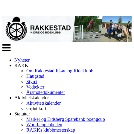
Veksle
navigasjon
Nyheter
RAKK
Om Rakkestad Kjøre og Rideklubb
Haugstad
Styret
Vedtekter
Årsmøtedokumenter
Aktivitetskalender
Aktivitetskalender
Grønt kort
Statutter
Marker og Eidsberg Sparebank poengcup
World-cup tabellen
RAKKs klubbmesterskap