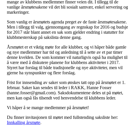
mange av klubbens medlemmer finner veien dit. I tillegg til de
vanlige årsmøtesakene vil det bli sosialt samvær, enkel servering og
markeringer.
Som vanlig er årsmøtets agenda preget av de faste årsmsøtesakene.
Men i tillegg til valg, gjennomgang av regnskap for 2016 og budsje
for 2017 står blant annet en sak som gjelder endring i statutter for
klubbmesterskap på sakslista denne gang.
Årsmøtet er et viktig møte for alle klubber, og vi håper både gamle
og nye medlemmer har tid og anledning til å sette av et par timer
denne kvelden. De som kommer vil naturligvis også ha mulighet til
å være med å diskutere planene for klubbens aktiviteter i 2017.
Styret har forslag til både tradisjonelle og nye aktiviteter, men vil
gjerne ha synspunkter og flere forslag.
Frist for innsending av saker som ønskes tatt opp på årsmøtet er 1.
februar. Saker kan sendes til leder i RAKK, Hanne Fosser
(hanne.fosser@gmail.com). Saksdokumentene deles ut på møtet,
men kan også fås tilsendt ved henvendelse til klubbens leder.
Vi håper å se mange medlemmer på årsmøtet!
Du finner invitasjonen til møtet med fullstending saksliste her:
Innkalling årsmøte
.