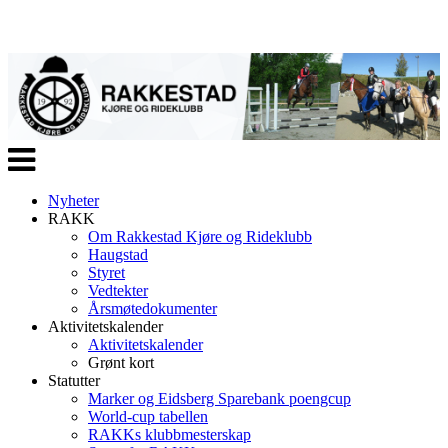
Veksle
navigasjon
Nyheter
RAKK
Om Rakkestad Kjøre og Rideklubb
Haugstad
Styret
Vedtekter
Årsmøtedokumenter
Aktivitetskalender
Aktivitetskalender
Grønt kort
Statutter
Marker og Eidsberg Sparebank poengcup
World-cup tabellen
RAKKs klubbmesterskap