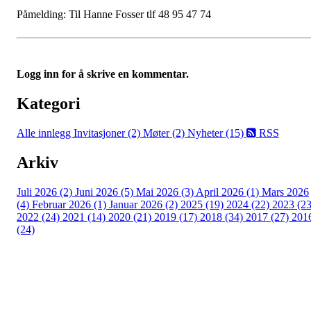
Påmelding: Til Hanne Fosser tlf 48 95 47 74
Logg inn for å skrive en kommentar.
Kategori
Alle innlegg
Invitasjoner (2)
Møter (2)
Nyheter (15)
RSS
Arkiv
Juli 2026 (2)
Juni 2026 (5)
Mai 2026 (3)
April 2026 (1)
Mars 2026
(4)
Februar 2026 (1)
Januar 2026 (2)
2025 (19)
2024 (22)
2023 (23
2022 (24)
2021 (14)
2020 (21)
2019 (17)
2018 (34)
2017 (27)
201
(24)