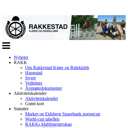
Veksle
navigasjon
Nyheter
RAKK
Om Rakkestad Kjøre og Rideklubb
Haugstad
Styret
Vedtekter
Årsmøtedokumenter
Aktivitetskalender
Aktivitetskalender
Grønt kort
Statutter
Marker og Eidsberg Sparebank poengcup
World-cup tabellen
RAKKs klubbmesterskap