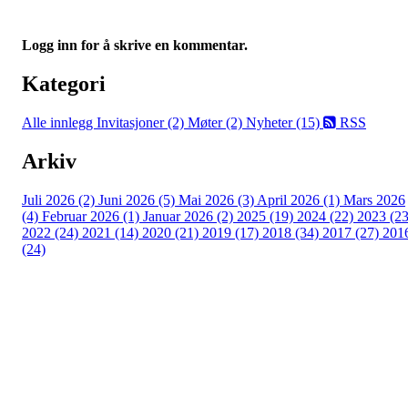
Logg inn for å skrive en kommentar.
Kategori
Alle innlegg
Invitasjoner (2)
Møter (2)
Nyheter (15)
RSS
Arkiv
Juli 2026 (2)
Juni 2026 (5)
Mai 2026 (3)
April 2026 (1)
Mars 2026
(4)
Februar 2026 (1)
Januar 2026 (2)
2025 (19)
2024 (22)
2023 (23
2022 (24)
2021 (14)
2020 (21)
2019 (17)
2018 (34)
2017 (27)
201
(24)