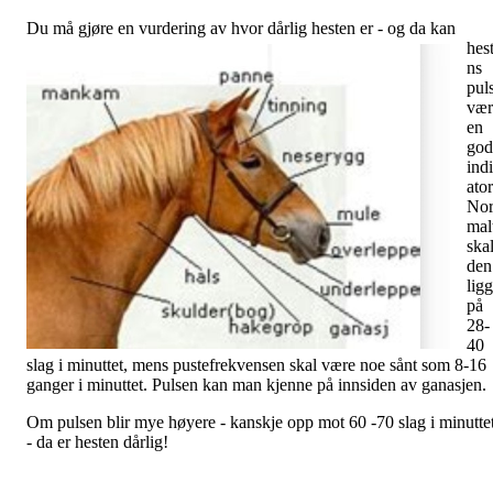
Du må gjør
e en vurdering av hvor dårlig hesten er - og da kan
hes
ns
pul
vær
en
god
ind
ator
No
mal
ska
den
lig
på
28-
40
slag i minuttet, mens pustefrekvensen skal være noe sånt som 8-16
ganger i minuttet. Pulsen kan man kjenne på innsiden av ganasjen.
Om pulsen blir mye høyere - kanskje opp mot 60 -70 slag i minutte
- da er hesten dårlig!