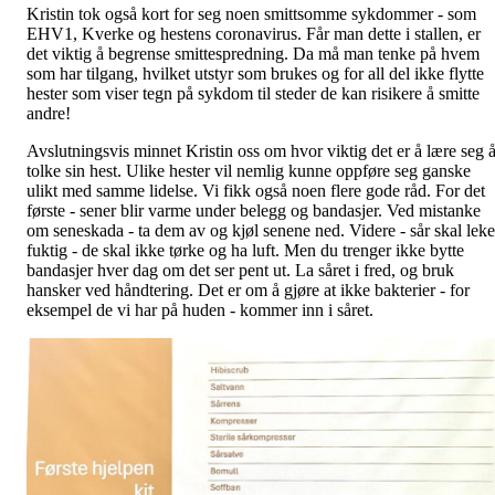
Kristin tok også kort for seg noen smittsomme sykdommer - som
EHV1, Kverke og hestens coronavirus. Får man dette i stallen, er
det viktig å begrense smittespredning. Da må man tenke på hvem
som har tilgang, hvilket utstyr som brukes og for all del ikke flytte
hester som viser tegn på sykdom til steder de kan risikere å smitte
andre!
Avslutningsvis minnet Kristin oss om hvor viktig det er å lære seg 
tolke sin hest. Ulike hester vil nemlig kunne oppføre seg ganske
ulikt med samme lidelse. Vi fikk også noen flere gode råd. For det
første - sener blir varme under belegg og bandasjer. Ved mistanke
om seneskada - ta dem av og kjøl senene ned. Videre - sår skal leke
fuktig - de skal ikke tørke og ha luft. Men du trenger ikke bytte
bandasjer hver dag om det ser pent ut. La såret i fred, og bruk
hansker ved håndtering. Det er om å gjøre at ikke bakterier - for
eksempel de vi har på huden - kommer inn i såret.