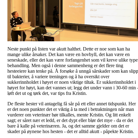
Neste punkt på listen var akutt halthet. Dette er noe som kan ha
mange ulike årsaker. Det kan være en hovbyll, det kan være en
seneskade, eller det kan være forfangenhet som vil kreve ulike type
behandling. Men også i denne sammenheng er det flere ting
hesteeiere kan tenke på. Å forsøke å unngå sårskader som kan slip
til bakterier, å variere treningen og å ha oversikt over
sukkerinnholdet i høyet er noen viktige tiltak. Er sukkerinnholdet i
høyet for høyt, kan det vannes ut; legg det under vann i 30-60 min 
løft det ut og tørk det, var tips fra Kristin.
De fleste hester vil antagelig få sår på ett eller annet tidspunkt. Her
er det noen punkter det er viktig å ta med i betraktningen når man
vurderer om veterinær bør tilkalles, mente Kristin. Og litt enkelt
sagt; er såret nær et ledd, er det dypt eller blør det mye - da er det
bare å kalle på veterinæren. Ja, og det samme gjelder om det er
skader på øynene hos hesten - det er alltid akutt - påpekte Kristin.