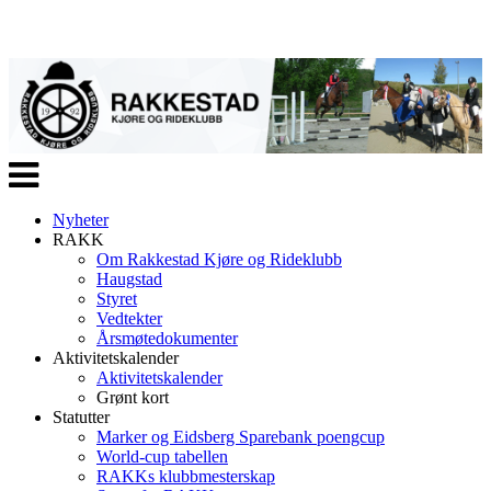
Veksle
navigasjon
Nyheter
RAKK
Om Rakkestad Kjøre og Rideklubb
Haugstad
Styret
Vedtekter
Årsmøtedokumenter
Aktivitetskalender
Aktivitetskalender
Grønt kort
Statutter
Marker og Eidsberg Sparebank poengcup
World-cup tabellen
RAKKs klubbmesterskap