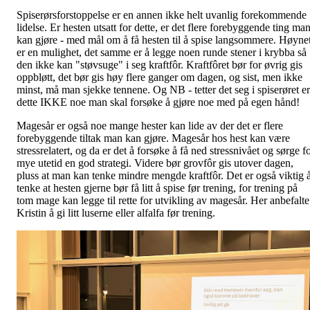
Spiserørsforstoppelse er en annen ikke helt uvanlig forekommende
lidelse. Er hesten utsatt for dette, er det flere forebyggende ting ma
kan gjøre - med mål om å få hesten til å spise langsommere. Høynet
er en mulighet, det samme er å legge noen runde stener i krybba så
den ikke kan "støvsuge" i seg kraftfôr. Kraftfôret bør for øvrig gis
oppbløtt, det bør gis høy flere ganger om dagen, og sist, men ikke
minst, må man sjekke tennene. Og NB - tetter det seg i spiserøret er
dette IKKE noe man skal forsøke å gjøre noe med på egen hånd!
Magesår er også noe mange hester kan lide av der det er flere
forebyggende tiltak man kan gjøre. Magesår hos hest kan være
stressrelatert, og da er det å forsøke å få ned stressnivået og sørge f
mye utetid en god strategi. Videre bør grovfôr gis utover dagen,
pluss at man kan tenke mindre mengde kraftfôr. Det er også viktig 
tenke at hesten gjerne bør få litt å spise før trening, for trening på
tom mage kan legge til rette for utvikling av magesår. Her anbefalte
Kristin å gi litt luserne eller alfalfa før trening.