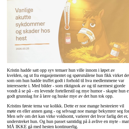
Kristin hadde satt opp syv temaer hun ville innom i løpet av
kvelden, og ut fra engasjementet og spørsmålene hun fikk virket de
som om hun hadde truffet godt i forhold til hva medlemmene var
interesserte i. Med bilder - som riktignok av og til nærmest gjorde
vondt å se på - en levende fortellerstil og mye humor - skapte hun e
godt grunnlag for å lære og huske mye av det hun tok opp.
Kristins første tema var kolikk. Dette er noe mange hesteeiere vil
møte en eller annen gang - og selvsagt noe mange bekymrer seg for
Men selv om det kan virke voldsomt, varierer det hvor farlig det er,
understreket hun. Og hun passet samtidig på å avlive en myte - ma
MÅ IKKE gå med hesten kontinuerlig.