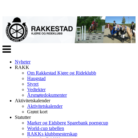
Veksle
navigasjon
Nyheter
RAKK
Om Rakkestad Kjøre og Rideklubb
Haugstad
Styret
Vedtekter
Årsmøtedokumenter
Aktivitetskalender
Aktivitetskalender
Grønt kort
Statutter
Marker og Eidsberg Sparebank poengcup
World-cup tabellen
RAKKs klubbmesterskap