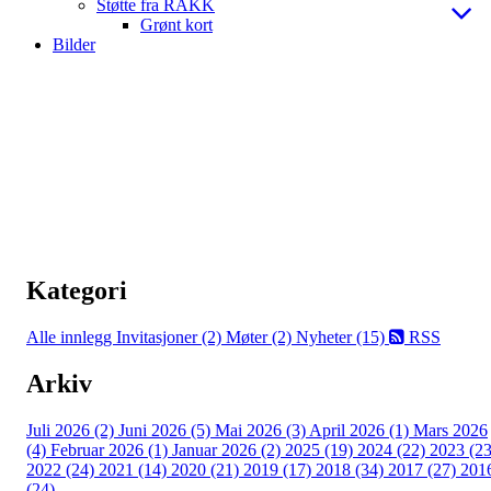
Støtte fra RAKK
Grønt kort
Bilder
Kategori
Alle innlegg
Invitasjoner (2)
Møter (2)
Nyheter (15)
RSS
Arkiv
Juli 2026 (2)
Juni 2026 (5)
Mai 2026 (3)
April 2026 (1)
Mars 2026
(4)
Februar 2026 (1)
Januar 2026 (2)
2025 (19)
2024 (22)
2023 (23
2022 (24)
2021 (14)
2020 (21)
2019 (17)
2018 (34)
2017 (27)
201
(24)