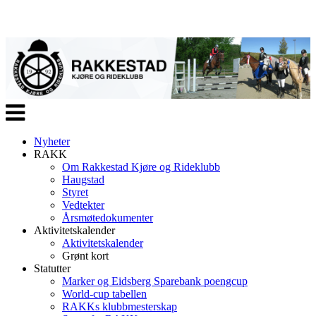
Veksle
navigasjon
Nyheter
RAKK
Om Rakkestad Kjøre og Rideklubb
Haugstad
Styret
Vedtekter
Årsmøtedokumenter
Aktivitetskalender
Aktivitetskalender
Grønt kort
Statutter
Marker og Eidsberg Sparebank poengcup
World-cup tabellen
RAKKs klubbmesterskap