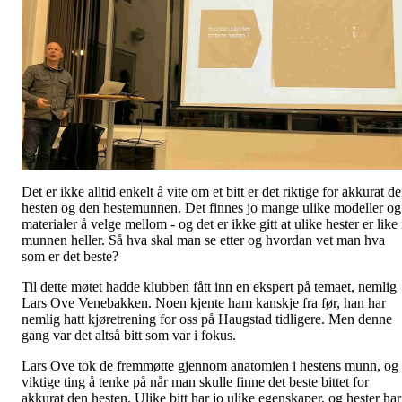
Det er ikke alltid enkelt å vite om et bitt er det riktige for akkurat d
hesten og den hestemunnen. Det finnes jo mange ulike modeller og
materialer å velge mellom - og det er ikke gitt at ulike hester er like 
munnen heller. Så hva skal man se etter og hvordan vet man hva
som er det beste?
Til dette møtet hadde klubben fått inn en ekspert på temaet, nemlig
Lars Ove Venebakken. Noen kjente ham kanskje fra før, han har
nemlig hatt kjøretrening for oss på Haugstad tidligere. Men denne
gang var det altså bitt som var i fokus.
Lars Ove tok de fremmøtte gjennom anatomien i hestens munn, og
viktige ting å tenke på når man skulle finne det beste bittet for
akkurat den hesten. Ulike bitt har jo ulike egenskaper, og hester har