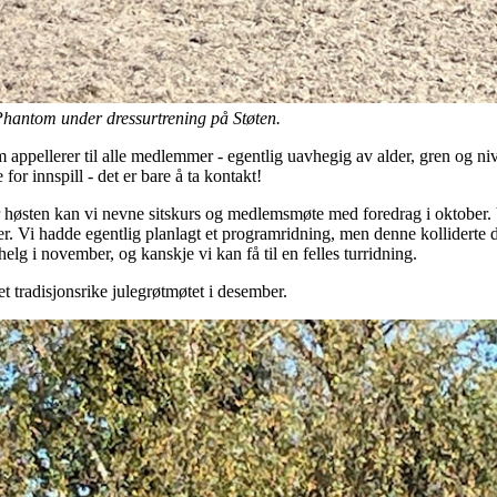
Phantom under dressurtrening på Støten.
om appellerer til alle medlemmer - egentlig uavhegig av alder, gren og ni
 for innspill - det er bare å ta kontakt!
r høsten kan vi nevne sitskurs og medlemsmøte med foredrag i oktober. Vi
r. Vi hadde egentlig planlagt et programridning, men denne kolliderte 
helg i november, og kanskje vi kan få til en felles turridning.
t tradisjonsrike julegrøtmøtet i desember.