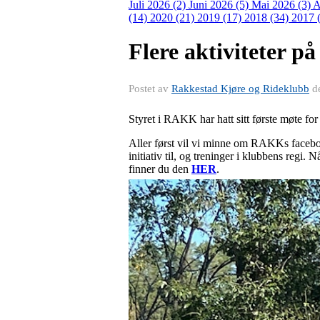
Juli 2026 (2)
Juni 2026 (5)
Mai 2026 (3)
A
(14)
2020 (21)
2019 (17)
2018 (34)
2017 
Flere aktiviteter p
Postet av
Rakkestad Kjøre og Rideklubb
d
Styret i RAKK har hatt sitt første møte for 
Aller først vil vi minne om RAKKs faceboo
initiativ til, og treninger i klubbens regi
finner du den
HER
.