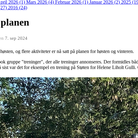
pril 2026 (1)
Mars 2026 (4)
Februar 2026 (1)
Januar 2026 (2)
2025 (1
(27)
2016 (24)
å planen
en
7. sep 2024
høsten, og flere aktiviteter er nå satt på planen for høsten og vinteren.
k gruppe "treninger", der alle treninger annonseres. Der formidles bå
. Nå sist var det for eksempel en trening på Støten for Helene Liholt Gull