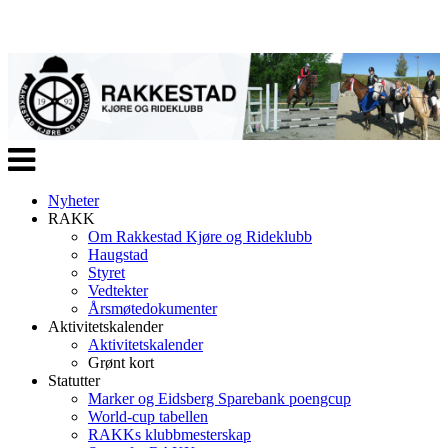
Veksle
navigasjon
Nyheter
RAKK
Om Rakkestad Kjøre og Rideklubb
Haugstad
Styret
Vedtekter
Årsmøtedokumenter
Aktivitetskalender
Aktivitetskalender
Grønt kort
Statutter
Marker og Eidsberg Sparebank poengcup
World-cup tabellen
RAKKs klubbmesterskap