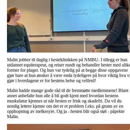
Malin jobber til daglig i hesteklinikken på NMBU. I tillegg er hun
utdannet equiterapeut, og reiser rundt og behandler hester med ulik
former for plager. Og hun var tydelig på at begge disse oppgavene
gjør bare at hun ønsker å være enda tydeligere på hvor viktig hva v
gjør i hverdagene er for hestens helse og velferd!
Malin hadde mange gode råd til de fremmøtte medlemmene! Blant
annet anbefalte hun alle å bli godt kjent med hvordan hestens
muskulatur kjennes ut når hesten er frisk og skadefri. Da vil du
nemlig lettere kjenne om det er et problem f.eks. på grunn av en
opphopning av melkesyre. Og ja - hesten blir også støl - påpekte
Malin.