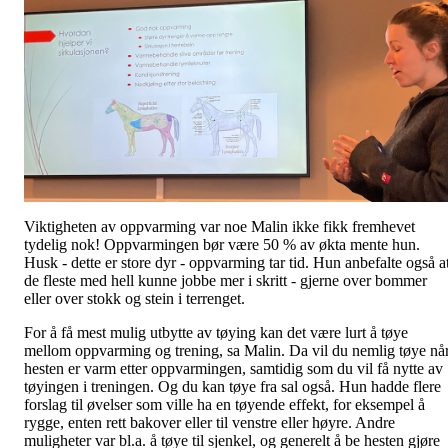
Viktigheten av oppvarming var noe Malin ikke fikk fremhevet
tydelig nok! Oppvarmingen bør være 50 % av økta mente hun.
Husk - dette er store dyr - oppvarming tar tid. Hun anbefalte også a
de fleste med hell kunne jobbe mer i skritt - gjerne over bommer
eller over stokk og stein i terrenget.
For å få mest mulig utbytte av tøying kan det være lurt å tøye
mellom oppvarming og trening, sa Malin. Da vil du nemlig tøye nå
hesten er varm etter oppvarmingen, samtidig som du vil få nytte av
tøyingen i treningen. Og du kan tøye fra sal også. Hun hadde flere
forslag til øvelser som ville ha en tøyende effekt, for eksempel å
rygge, enten rett bakover eller til venstre eller høyre. Andre
muligheter var bl.a. å tøye til sjenkel, og generelt å be hesten gjøre