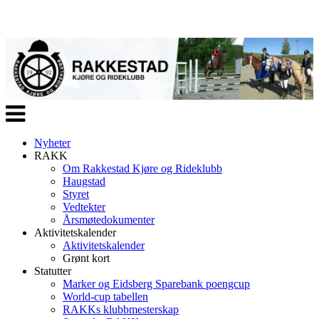
Veksle
navigasjon
Nyheter
RAKK
Om Rakkestad Kjøre og Rideklubb
Haugstad
Styret
Vedtekter
Årsmøtedokumenter
Aktivitetskalender
Aktivitetskalender
Grønt kort
Statutter
Marker og Eidsberg Sparebank poengcup
World-cup tabellen
RAKKs klubbmesterskap