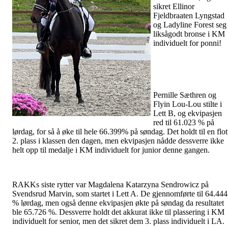
sikret Ellinor
Fjeldbraaten Lyngstad
og Ladyline Forest seg
liksågodt bronse i KM
individuelt for ponni!
Pernille Sæthren og
Flyin Lou-Lou stilte i
Lett B, og ekvipasjen
red til 61.023 % på
lørdag, for så å øke til hele 66.399% på søndag. Det holdt til en flot
2. plass i klassen den dagen, men ekvipasjen nådde dessverre ikke
helt opp til medalje i KM individuelt for junior denne gangen.
RAKKs siste rytter var Magdalena Katarzyna Sendrowicz på
Svendsrud Marvin, som startet i Lett A. De gjennomførte til 64.444
% lørdag, men også denne ekvipasjen økte på søndag da resultatet
ble 65.726 %. Dessverre holdt det akkurat ikke til plassering i KM
individuelt for senior, men det sikret dem 3. plass individuelt i LA.