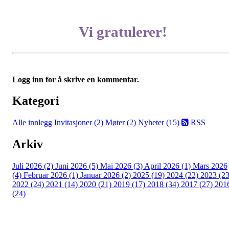
Vi gratulerer!
Logg inn for å skrive en kommentar.
Kategori
Alle innlegg
Invitasjoner (2)
Møter (2)
Nyheter (15)
RSS
Arkiv
Juli 2026 (2)
Juni 2026 (5)
Mai 2026 (3)
April 2026 (1)
Mars 2026
(4)
Februar 2026 (1)
Januar 2026 (2)
2025 (19)
2024 (22)
2023 (23
2022 (24)
2021 (14)
2020 (21)
2019 (17)
2018 (34)
2017 (27)
201
(24)