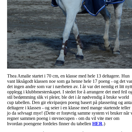
Thea Amalie startet i 70 cm, en klasse med hele 13 deltagere. Hun
vant liksågodt klassen noe som ga henne hele 17 poeng - og det va
det ingen andre som var i nærheten av. I år var det nemlig et litt nyt
opplegg i klubbmesterskapet. I stedet for å arrangere det med feil o
stil bedømming slik vi pleier, ble det i år nødvendig å bruke world
cup tabellen. Den gir ekvipasjen poeng basert på plassering og anta
deltagere i klassen - og seier i en klasse med mange startende teller
jo da selvsagt mye! (Dette er forøvrig samme system vi bruker når 
regner sammen poeng i stevnecupen - om du vil vite mer om
hvordan poengene fordeles finner du tabellen
HER
.)