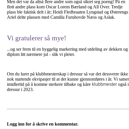
Men det var da altså flere andre som også sikret seg poeng! På en
flott andre plass kom Oscar Lorem Bærland og All Over. Tredje
plass ble faktisk delt i år; Heidi Fledbraaten Lyngstad og Østerengs
Ariel delte plassen med Camilla Furuhovde Næss og Aslak.
Vi gratulerer så mye!
...og ser frem til en hyggelig markering med utdeling av dekken og
diplom litt nærmere jul - slik vi pleier.
Om du lurer på klubbmesterskap i dressur så var det dessverre ikke
nok startende ekvipasjer til at det kunne gjennomføres i år. Vi satser
imidlertid på å komme sterkere tilbake og kåre
klubbmester
også i
dressur i 2023.
Logg inn for å skrive en kommentar.