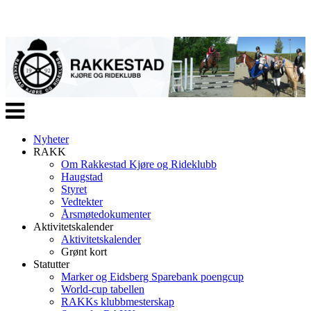
Veksle
navigasjon
Nyheter
RAKK
Om Rakkestad Kjøre og Rideklubb
Haugstad
Styret
Vedtekter
Årsmøtedokumenter
Aktivitetskalender
Aktivitetskalender
Grønt kort
Statutter
Marker og Eidsberg Sparebank poengcup
World-cup tabellen
RAKKs klubbmesterskap