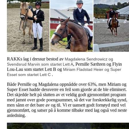
RAKKs lag i dressur bestod av
Magdalena Sendrowicz og
, Pernille Sæthren og Flyin
Svendsrud Marvin som startet Lett A
Lou-Lau som startet Lett B og
Miriam Fladstad Heier og Super
.
Esset som startet Lett C
Både Pernille og Magdalena oppnådde over 63%, men Miriam og
Super Esset hadde dessverre en feil som gjorde at de ble eliminert.
Det skjedde helt på slutten av et veldig godt gjennomført program
med jamnt over gode poengsummer, så det var forskrekkelig synd,
men sånn er det bare av og til. Vi er uansett godt fornøyd med vel
gjennomført, og satser på å komme tilbake med lag også ved neste
anledning.