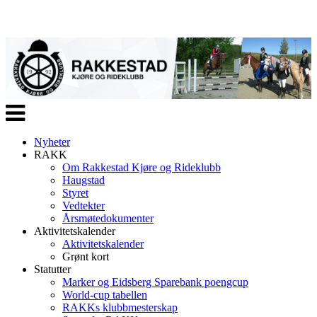
Veksle
navigasjon
Nyheter
RAKK
Om Rakkestad Kjøre og Rideklubb
Haugstad
Styret
Vedtekter
Årsmøtedokumenter
Aktivitetskalender
Aktivitetskalender
Grønt kort
Statutter
Marker og Eidsberg Sparebank poengcup
World-cup tabellen
RAKKs klubbmesterskap