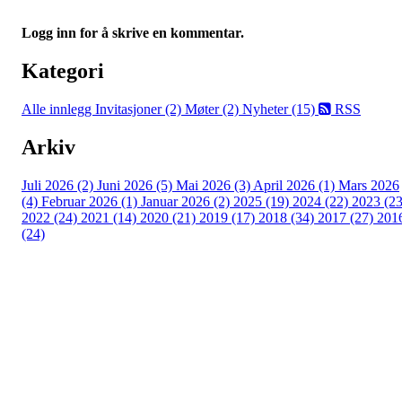
Logg inn for å skrive en kommentar.
Kategori
Alle innlegg
Invitasjoner (2)
Møter (2)
Nyheter (15)
RSS
Arkiv
Juli 2026 (2)
Juni 2026 (5)
Mai 2026 (3)
April 2026 (1)
Mars 2026
(4)
Februar 2026 (1)
Januar 2026 (2)
2025 (19)
2024 (22)
2023 (23
2022 (24)
2021 (14)
2020 (21)
2019 (17)
2018 (34)
2017 (27)
201
(24)