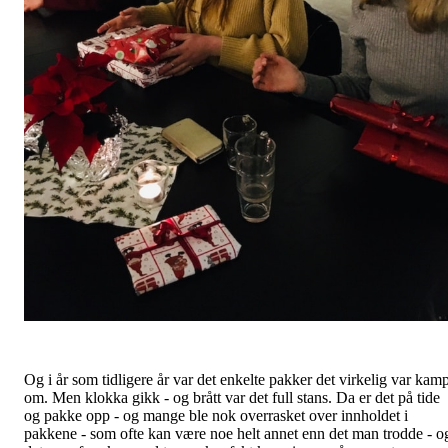
Og i år som tidligere år var det enkelte pakker det virkelig var kam
om. Men klokka gikk - og brått var det full stans. Da er det på tide
og pakke opp - og mange ble nok overrasket over innholdet i
pakkene - som ofte kan være noe helt annet enn det man trodde - o