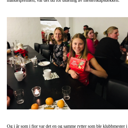
mandelpremien, var det tid for utdeling av mesterskapsdekken.
Og i år som i fjor var det en og samme rytter som ble klubbmester i