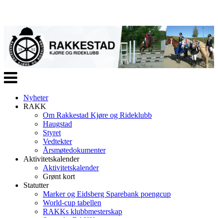
Veksle
navigasjon
Nyheter
RAKK
Om Rakkestad Kjøre og Rideklubb
Haugstad
Styret
Vedtekter
Årsmøtedokumenter
Aktivitetskalender
Aktivitetskalender
Grønt kort
Statutter
Marker og Eidsberg Sparebank poengcup
World-cup tabellen
RAKKs klubbmesterskap