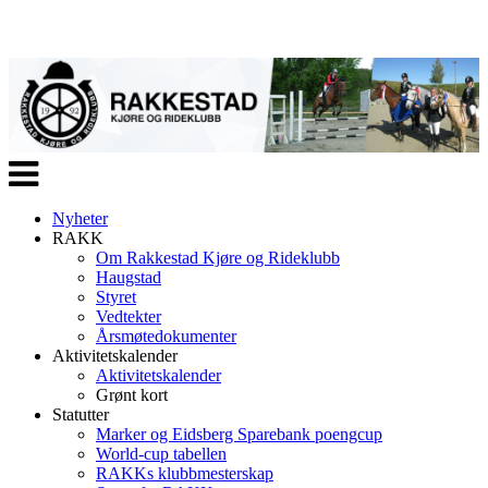
Veksle
navigasjon
Nyheter
RAKK
Om Rakkestad Kjøre og Rideklubb
Haugstad
Styret
Vedtekter
Årsmøtedokumenter
Aktivitetskalender
Aktivitetskalender
Grønt kort
Statutter
Marker og Eidsberg Sparebank poengcup
World-cup tabellen
RAKKs klubbmesterskap