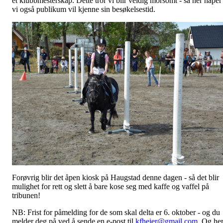
et klubbmesterskap. Dette tror vi blir veldig morsomt - så her håper
vi også publikum vil kjenne sin besøkelsestid.
Forøvrig blir det åpen kiosk på Haugstad denne dagen - så det blir
mulighet for rett og slett å bare kose seg med kaffe og vaffel på
tribunen!
NB: Frist for påmelding for de som skal delta er 6. oktober - og du
melder deg på ved å sende en e-post til
kfheier@gmail.com
. Og he