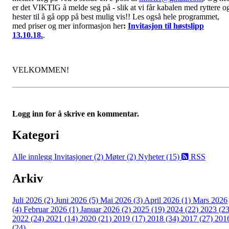
er det VIKTIG å melde seg på - slik at vi får kabalen med ryttere o
hester til å gå opp på best mulig vis!! Les også hele programmet,
med priser og mer informasjon her
:
Invitasjon til høstslipp
13.10.18.
.
VELKOMMEN!
Logg inn for å skrive en kommentar.
Kategori
Alle innlegg
Invitasjoner (2)
Møter (2)
Nyheter (15)
RSS
Arkiv
Juli 2026 (2)
Juni 2026 (5)
Mai 2026 (3)
April 2026 (1)
Mars 2026
(4)
Februar 2026 (1)
Januar 2026 (2)
2025 (19)
2024 (22)
2023 (23
2022 (24)
2021 (14)
2020 (21)
2019 (17)
2018 (34)
2017 (27)
201
(24)