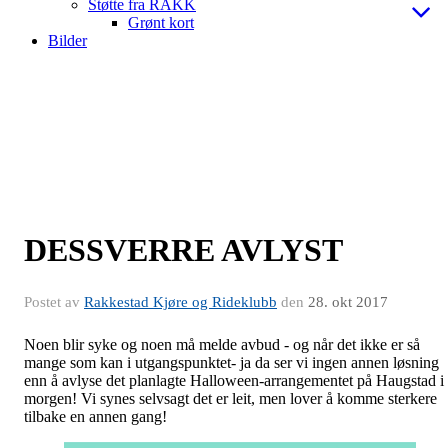
Støtte fra RAKK
Grønt kort
Bilder
DESSVERRE AVLYST
Postet av
Rakkestad Kjøre og Rideklubb
den
28. okt 2017
Noen blir syke og noen må melde avbud - og når det ikke er så
mange som kan i utgangspunktet- ja da ser vi ingen annen løsning
enn å avlyse det planlagte Halloween-arrangementet på Haugstad i
morgen! Vi synes selvsagt det er leit, men lover å komme sterkere
tilbake en annen gang!