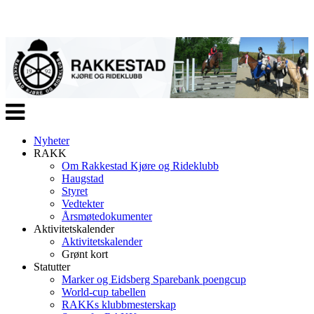
Veksle
navigasjon
Nyheter
RAKK
Om Rakkestad Kjøre og Rideklubb
Haugstad
Styret
Vedtekter
Årsmøtedokumenter
Aktivitetskalender
Aktivitetskalender
Grønt kort
Statutter
Marker og Eidsberg Sparebank poengcup
World-cup tabellen
RAKKs klubbmesterskap