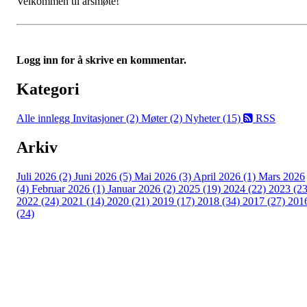
Velkommen til årsmøte!
Logg inn for å skrive en kommentar.
Kategori
Alle innlegg
Invitasjoner (2)
Møter (2)
Nyheter (15)
RSS
Arkiv
Juli 2026 (2)
Juni 2026 (5)
Mai 2026 (3)
April 2026 (1)
Mars 2026
(4)
Februar 2026 (1)
Januar 2026 (2)
2025 (19)
2024 (22)
2023 (23
2022 (24)
2021 (14)
2020 (21)
2019 (17)
2018 (34)
2017 (27)
201
(24)