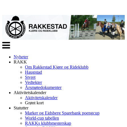
Veksle
navigasjon
Nyheter
RAKK
Om Rakkestad Kjøre og Rideklubb
Haugstad
Styret
Vedtekter
Årsmøtedokumenter
Aktivitetskalender
Aktivitetskalender
Grønt kort
Statutter
Marker og Eidsberg Sparebank poengcup
World-cup tabellen
RAKKs klubbmesterskap