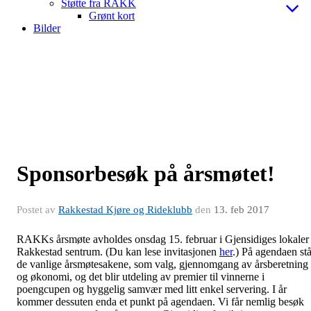
Støtte fra RAKK
Grønt kort
Bilder
Sponsorbesøk på årsmøtet!
Postet av
Rakkestad Kjøre og Rideklubb
den
13. feb 2017
RAKKs årsmøte avholdes onsdag 15. februar i Gjensidiges lokaler 
Rakkestad sentrum. (Du kan lese invitasjonen
her
.) På agendaen stå
de vanlige årsmøtesakene, som valg, gjennomgang av årsberetning
og økonomi, og det blir utdeling av premier til vinnerne i
poengcupen og hyggelig samvær med litt enkel servering. I år
kommer dessuten enda et punkt på agendaen. Vi får nemlig besøk