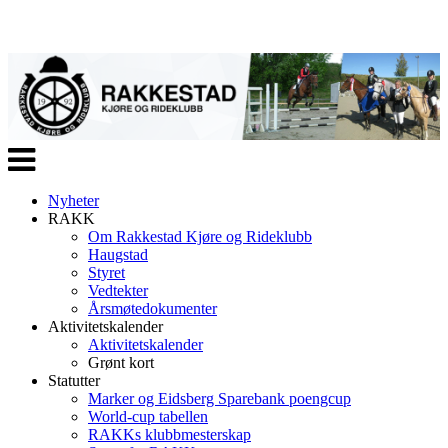
Veksle
navigasjon
Nyheter
RAKK
Om Rakkestad Kjøre og Rideklubb
Haugstad
Styret
Vedtekter
Årsmøtedokumenter
Aktivitetskalender
Aktivitetskalender
Grønt kort
Statutter
Marker og Eidsberg Sparebank poengcup
World-cup tabellen
RAKKs klubbmesterskap