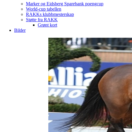
Marker og Eidsberg Sparebank poengcup
World-cup tabellen
RAKKs klubbmesterskap
Støtte fra RAKK
Grønt kort
Bilder