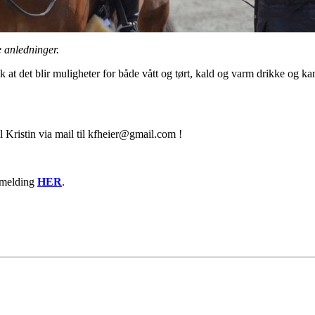
e anledninger.
ik at det blir muligheter for både vått og tørt, kald og varm drikke og k
Kristin via mail til kfheier@gmail.com !
åmelding
HER
.