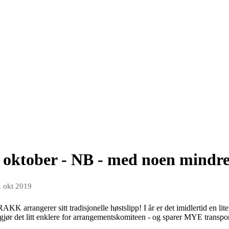
3. oktober - NB - med noen mindr
. okt 2019
RAKK arrangerer sitt tradisjonelle høstslipp! I år er det imidlertid en lit
 gjør det litt enklere for arrangementskomiteen - og sparer MYE transpor