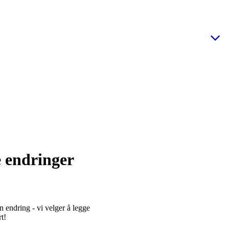
e endringer
en endring - vi velger å legge
t!