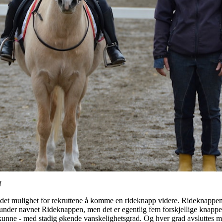
!
lir det mulighet for rekruttene å komme en rideknapp videre. Rideknapp
 under navnet Rideknappen, men det er egentlig fem forskjellige knappe
 kunne - med stadig økende vanskelighetsgrad. Og hver grad avsluttes