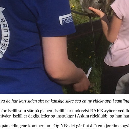
hva de har lært siden sist og kanskje sikre seg en ny rideknapp i samlin
 for Iselill som står på planen. Iselill har undervist RAKK-ryttere ved f
le nivåer. Iselill er daglig leder og instruktør i Askim rideklubb, og hun
m påmeldingene kommer inn. Og NB: det går fint å få en kjøretime også 