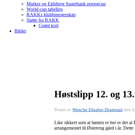
Marker og Eidsberg Sparebank poengcup
World-cup tabellen
RAKKs klubbmesterskap
Støtte fra RAKK
Grønt kort
Bilder
Høstslipp 12. og 1
Postet av
Wenche Elisabet Dramstad
den
1
Like sikkert som at høsten er her er det at 
arrangementet til Østereng gård i år. Dette