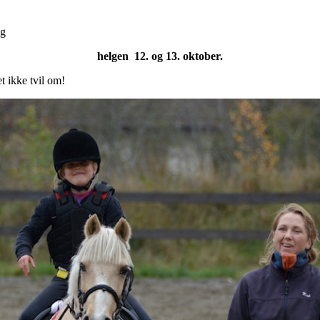
ng
helgen 12. og 13. oktober.
et ikke tvil om!