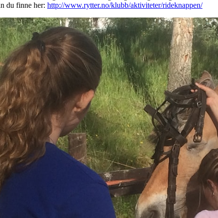
n du finne her:
http://www.rytter.no/klubb/aktiviteter/rideknappen/