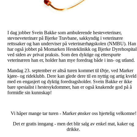
I dag jobber Svein Bakke som ambulerende hesteveterinær,
stevneveterinær på Bjerke Travbane, sakkyndig i veterinære
rettssaker og han underviser på veterinærhøgskolen (NMBU). Han
har også jobbet på Momarken Hesteklinikk og Bjerke Dyrehospital
ved siden av privat praksis. Som den dyktige og etterspurte
veterinæren han er, holder han mye foredrag både i inn- og utland.
Mandag 23. september er altså turen kommet til Ørje, ved Marker
kjøre- og rideklubb. Dere kan glede dere til en nyttig og artig kveld
med en engasjert og dyktig foredragsholder. Svein Bakke er ikke
bare spesialist i hestesykdommer, han er også knakende god på å
formidle sin kunnskap!
Vi håper mange tar turen - Marker ønsker oss hjertelig velkomne!
Det er gratis inngang - men det blir salg av enkel mat, kaker og
drikke.