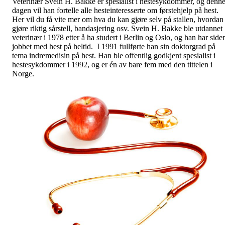
Veterinær Svein H. Bakke er spesialist i hestesykdommer, og denn
dagen vil han fortelle alle hesteinteresserte om førstehjelp på hest.
Her vil du få vite mer om hva du kan gjøre selv på stallen, hvordan
gjøre riktig sårstell, bandasjering osv. Svein H. Bakke ble utdannet
veterinær i 1978 etter å ha studert i Berlin og Oslo, og han har side
jobbet med hest på heltid. I 1991 fullførte han sin doktorgrad på
tema indremedisin på hest. Han ble offentlig godkjent spesialist i
hestesykdommer i 1992, og er én av bare fem med den tittelen i
Norge.