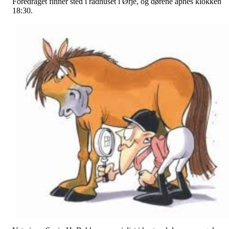
Foredraget finner sted i rådhuset i Ørje, og dørene åpnes klokken
18:30.