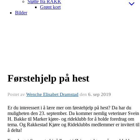
Støtte fra RAKK
Grønt kort
Bilder
Førstehjelp på hest
Postet av
Wenche Elisabet Dramstad
den
6. sep 2019
Er du interessert i å lære mer om førstehjelp på hest? Da har du
muligheten den 23. september. Da kommer nemlig veterinær Svein
H. Bakke til Marker kjøre- og rideklubb for å holde foredrag om
tema. Og Rakkestad Kjøre og Rideklubbs medlemmer er invitert til
å delta!