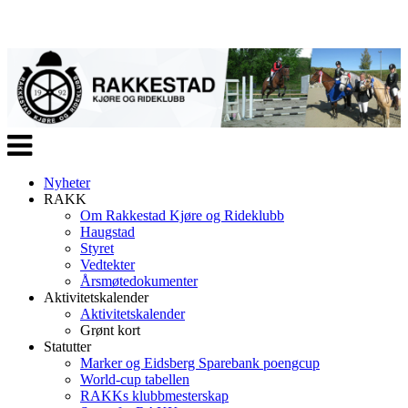
Veksle
navigasjon
Nyheter
RAKK
Om Rakkestad Kjøre og Rideklubb
Haugstad
Styret
Vedtekter
Årsmøtedokumenter
Aktivitetskalender
Aktivitetskalender
Grønt kort
Statutter
Marker og Eidsberg Sparebank poengcup
World-cup tabellen
RAKKs klubbmesterskap