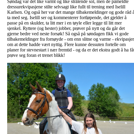
Søndag var det like varmt og like strålende sol, men de påmeldte
dressurekvipasjene stilte selvsagt like fullt til trening med Iselill
Karlsen. Og også her var det mange tilbakemeldinger og gode råd 
ta med seg. Iselill ser og kommenterer fortløpende, det gjelder å
passe på en skulder, ta litt mer i en tøyle eller legge til litt mer
sjenkel. Ryttere (og hester) jobber, prøver på nytt og da går det
gjerne bedre ved neste forsøk! Så også på søndagen fikk vi gode
tilbakemeldinger fra fornøyde - om enn slitne og varme - ekvipasjer
om at dette hadde vært nyttig. Flere kunne dessuten fortelle om
planer for stevnestart i nær fremtid - og da er det ekstra godt å ha få
prøve seg foran et trenet blikk!