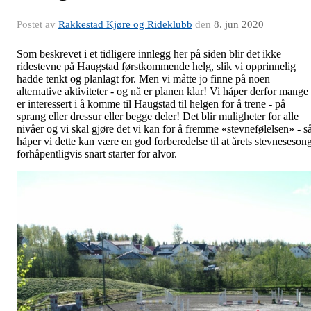
Postet av
Rakkestad Kjøre og Rideklubb
den
8. jun 2020
Som beskrevet i et tidligere innlegg her på siden blir det ikke
ridestevne på Haugstad førstkommende helg, slik vi opprinnelig
hadde tenkt og planlagt for. Men vi måtte jo finne på noen
alternative aktiviteter - og nå er planen klar! Vi håper derfor mange
er interessert i å komme til Haugstad til helgen for å trene - på
sprang eller dressur eller begge deler! Det blir muligheter for alle
nivåer og vi skal gjøre det vi kan for å fremme «stevnefølelsen» - s
håper vi dette kan være en god forberedelse til at årets stevneseson
forhåpentligvis snart starter for alvor.