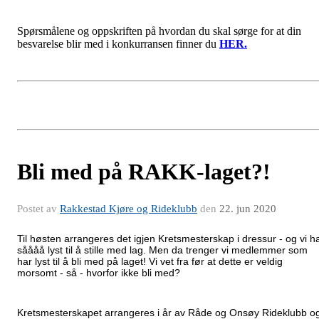
Spørsmålene og oppskriften på hvordan du skal sørge for at din
besvarelse blir med i konkurransen finner du
HER.
Bli med på RAKK-laget?!
Postet av
Rakkestad Kjøre og Rideklubb
den
22. jun 2020
Til høsten arrangeres det igjen Kretsmesterskap i dressur - og vi h
såååå lyst til å stille med lag. Men da trenger vi medlemmer som
har lyst til å bli med på laget! Vi vet fra før at dette er veldig
morsomt - så - hvorfor ikke bli med?
Kretsmesterskapet arrangeres i år av Råde og Onsøy Rideklubb o