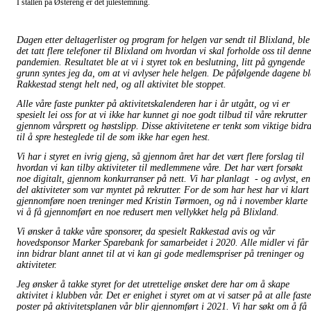
I stallen på Østereng er det julestemning.
Dagen etter deltagerlister og program for helgen var sendt til Blixland, ble
det tatt flere telefoner til Blixland om hvordan vi skal forholde oss til denne
pandemien. Resultatet ble at vi i styret tok en beslutning, litt på gyngende
grunn syntes jeg da, om at vi avlyser hele helgen. De påfølgende dagene bl
Rakkestad stengt helt ned, og all aktivitet ble stoppet.
Alle våre faste punkter på aktivitetskalenderen har i år utgått, og vi er
spesielt lei oss for at vi ikke har kunnet gi noe godt tilbud til våre rekrutter
gjennom vårsprett og høstslipp. Disse aktivitetene er tenkt som viktige bidr
til å spre hesteglede til de som ikke har egen hest.
Vi har i styret en ivrig gjeng, så gjennom året har det vært flere forslag til
hvordan vi kan tilby aktiviteter til medlemmene våre. Det har vært forsøkt
noe digitalt, gjennom konkurranser på nett. Vi har planlagt - og avlyst, en
del aktiviteter som var myntet på rekrutter. For de som har hest har vi klart
gjennomføre noen treninger med Kristin Tørmoen, og nå i november klarte
vi å få gjennomført en noe redusert men vellykket helg på Blixland.
Vi ønsker å takke våre sponsorer, da spesielt Rakkestad avis og vår
hovedsponsor Marker Sparebank for samarbeidet i 2020. Alle midler vi får
inn bidrar blant annet til at vi kan gi gode medlemspriser på treninger og
aktiviteter.
Jeg ønsker å takke styret for det utrettelige ønsket dere har om å skape
aktivitet i klubben vår. Det er enighet i styret om at vi satser på at alle faste
poster på aktivitetsplanen vår blir gjennomført i 2021. Vi har søkt om å få