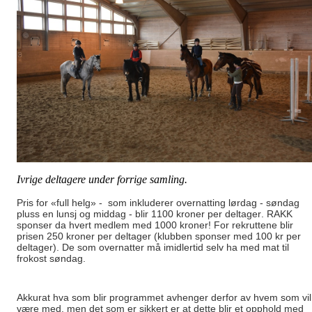
Ivrige deltagere under forrige samling.
Pris for «full helg» - som inkluderer overnatting lørdag - søndag
pluss en lunsj og middag - blir 1100 kroner per deltager. RAKK
sponser da hvert medlem med 1000 kroner! For rekruttene blir
prisen 250 kroner per deltager (klubben sponser med 100 kr per
deltager). De som overnatter må imidlertid selv ha med mat til
frokost søndag.
Akkurat hva som blir programmet avhenger derfor av hvem som vil
være med, men det som er sikkert er at dette blir et opphold med