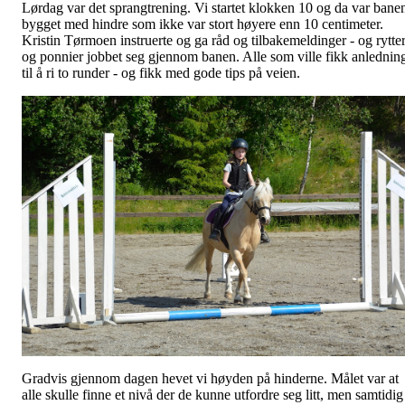
Lørdag var det sprangtrening. Vi startet klokken 10 og da var bane
bygget med hindre som ikke var stort høyere enn 10 centimeter.
Kristin Tørmoen instruerte og ga råd og tilbakemeldinger - og rytte
og ponnier jobbet seg gjennom banen. Alle som ville fikk anlednin
til å ri to runder - og fikk med gode tips på veien.
Gradvis gjennom dagen hevet vi høyden på hinderne. Målet var at
alle skulle finne et nivå der de kunne utfordre seg litt, men samtidig