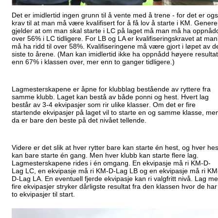
Det er imidlertid ingen grunn til å vente med å trene - for det er og
krav til at man må være kvalifisert for å få lov å starte i KM. Genere
gjelder at om man skal starte i LC på laget må man må ha oppnåd
over 56% i LC tidligere. For LB og LA er kvalifiseringskravet at man
må ha ridd til over 58%. Kvalifiseringene må være gjort i løpet av d
siste to årene. (Man kan imidlertid ikke ha oppnådd høyere resultat
enn 67% i klassen over, mer enn to ganger tidligere.)
Lagmesterskapene er åpne for klubblag bestående av ryttere fra
samme klubb. Laget kan bestå av både ponni og hest. Hvert lag
består av 3-4 ekvipasjer som rir ulike klasser. Om det er fire
startende ekvipasjer på laget vil to starte en og samme klasse, me
da er bare den beste på det nivået tellende.
Videre er det slik at hver rytter bare kan starte én hest, og hver hes
kan bare starte én gang. Men hver klubb kan starte flere lag.
Lagmesterskapene rides i én omgang. En ekvipasje må ri KM-D-
Lag LC, en ekvipasje må ri KM-D-Lag LB og en ekvipasje må ri KM
D-Lag LA. En eventuell fjerde ekvipasje kan ri valgfritt nivå. Lag m
fire ekvipasjer stryker dårligste resultat fra den klassen hvor de har
to ekvipasjer til start.