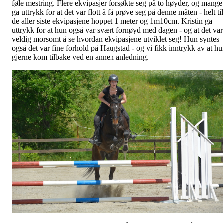
føle mestring. Flere ekvipasjer forsøkte seg på to høyder, og mange
ga uttrykk for at det var flott å få prøve seg på denne måten - helt til
de aller siste ekvipasjene hoppet 1 meter og 1m10cm. Kristin ga
uttrykk for at hun også var svært fornøyd med dagen - og at det var
veldig morsomt å se hvordan ekvipasjene utviklet seg! Hun syntes
også det var fine forhold på Haugstad - og vi fikk inntrykk av at hu
gjerne kom tilbake ved en annen anledning.