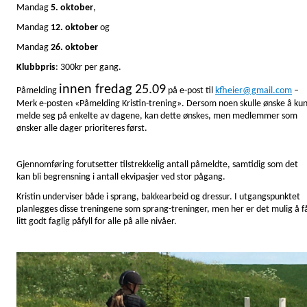
Mandag
5. oktober
,
Mandag
12. oktober
og
Mandag
26. oktober
Klubbpris
: 300kr per gang.
innen fredag 25.09
Påmelding
på e-post til
kfheier@gmail.com
–
Merk e-posten «Påmelding Kristin-trening».
Dersom noen skulle ønske å ku
melde seg på enkelte av dagene, kan dette ønskes, men medlemmer som
ønsker alle dager prioriteres først.
Gjennomføring forutsetter tilstrekkelig antall påmeldte, samtidig som det
kan bli begrensning i antall ekvipasjer ved stor pågang.
Kristin underviser både i sprang, bakkearbeid og dressur. I utgangspunktet
planlegges disse treningene som sprang-treninger, men her er det mulig å f
litt godt faglig påfyll for alle på alle nivåer.