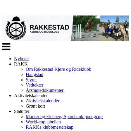
Veksle
navigasjon
Nyheter
RAKK
Om Rakkestad Kjøre og Rideklubb
Haugstad
Styret
Vedtekter
Årsmøtedokumenter
Aktivitetskalender
Aktivitetskalender
Grønt kort
Statutter
Marker og Eidsberg Sparebank poengcup
World-cup tabellen
RAKKs klubbmesterskap