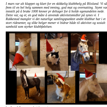
I mars var alt klappet og klart for en skikkelig klubbhelg på Blixland. Vi så
frem til en hel helg sammen med trening, god mat og overnatting. Styret va
innstilt på å bruke 1000 kroner pr deltager for å holde egenandelen nede.
Dette var, og er, en god måte å anvende aktivitetsmidler på synes vi. I
Rakkestad mangler vi det naturlige samlingspunktet andre klubbar har i et
stort ridesenter, og slike helger mener vi bidrar både til aktivitet og sosialt
samhold som styrker klubbfølelsen.