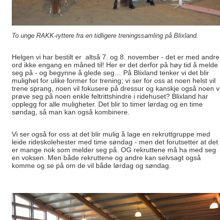
To unge RAKK-ryttere fra en tidligere treningssamling på Blixland.
Helgen vi har bestilt er altså 7. og 8. november - det er med andre
ord ikke engang en måned til! Her er det derfor på høy tid å melde
seg på - og begynne å glede seg… På Blixland tenker vi det blir
mulighet for ulike former for trening; vi ser for oss at noen helst vil
trene sprang, noen vil fokusere på dressur og kanskje også noen vi
prøve seg på noen enkle feltrittshindre i ridehuset? Blixland har
opplegg for alle muligheter. Det blir to timer lørdag og en time
søndag, så man kan også kombinere.
Vi ser også for oss at det blir mu
lig å lage en rekruttgruppe med
leide rideskolehester med time søndag - men det forutsetter at det
er mange nok som melder seg på. OG rekruttene må ha med seg
en voksen. Men både rekruttene og andre kan selvsagt også
komme og se på om de vil både lørdag og søndag.