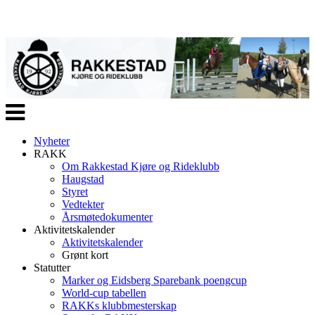
Veksle
navigasjon
Nyheter
RAKK
Om Rakkestad Kjøre og Rideklubb
Haugstad
Styret
Vedtekter
Årsmøtedokumenter
Aktivitetskalender
Aktivitetskalender
Grønt kort
Statutter
Marker og Eidsberg Sparebank poengcup
World-cup tabellen
RAKKs klubbmesterskap