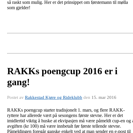
så raskt som mulig. Her er det prinsippet om førstemann til mølla
som gjelder!
RAKKs poengcup 2016 er i
gang!
Postet av
Rakkestad Kjøre og Rideklubb
den
15. mar 2016
RAKKs poengcup starter tradisjonelt 1. mars, og flere RAKK-
ryttere har allerede vært på sesongens første stevne. Her er det
imidlertid viktig å huske at ekvipasjen må være påmeldt cup-en og 
avgiften (kr 100) må være innbetalt før første tellende stevne.
Påmeldingen foregår ganske enkelt ved at man sender en e-post til