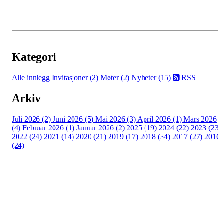
Kategori
Alle innlegg
Invitasjoner (2)
Møter (2)
Nyheter (15)
RSS
Arkiv
Juli 2026 (2)
Juni 2026 (5)
Mai 2026 (3)
April 2026 (1)
Mars 2026
(4)
Februar 2026 (1)
Januar 2026 (2)
2025 (19)
2024 (22)
2023 (23
2022 (24)
2021 (14)
2020 (21)
2019 (17)
2018 (34)
2017 (27)
201
(24)