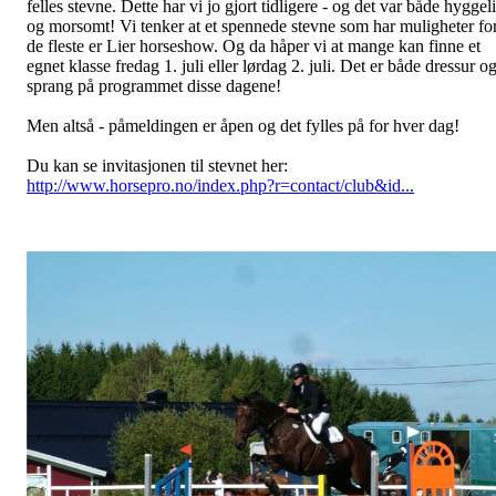
felles stevne. Dette har vi jo gjort tidligere - og det var både hyggel
og morsomt! Vi tenker at et spennede stevne som har muligheter fo
de fleste er Lier horseshow. Og da håper vi at mange kan finne et
egnet klasse fredag 1. juli eller lørdag 2. juli. Det er både dressur o
sprang på programmet disse dagene!
Men altså - påmeldingen er åpen og det fylles på for hver dag!
Du kan se invitasjonen til stevnet her:
http://www.horsepro.no/index.php?r=contact/club&id...