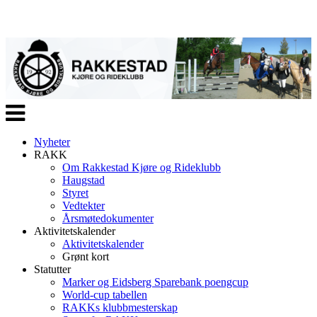
Veksle
navigasjon
Nyheter
RAKK
Om Rakkestad Kjøre og Rideklubb
Haugstad
Styret
Vedtekter
Årsmøtedokumenter
Aktivitetskalender
Aktivitetskalender
Grønt kort
Statutter
Marker og Eidsberg Sparebank poengcup
World-cup tabellen
RAKKs klubbmesterskap