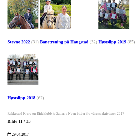
Stevne 2022
(31)
Banetrening på Haugstad
(32)
Høstslipp 2019
(85)
Høstslipp 2018
(62)
Rakkestad Kjøre og Rideklubb 's Galleri
/
Noen bilder fra vårens aktiviteter 2017
Bilde
11
/
33
29.04.2017