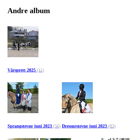
Andre album
Vårsprett 2025
(11)
Sprangstevne juni 2023
(56)
Dressurstevne juni 2023
(83)