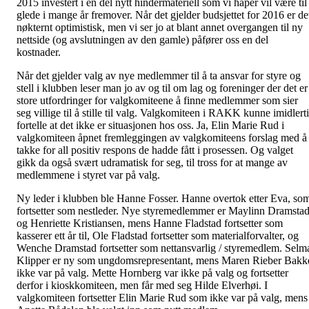
2015 investert i en del nytt hindermateriell som vi håper vil være til
glede i mange år fremover. Når det gjelder budsjettet for 2016 er de
nøkternt optimistisk, men vi ser jo at blant annet overgangen til ny
nettside (og avslutningen av den gamle) påfører oss en del
kostnader.
Når det gjelder valg av nye medlemmer til å ta ansvar for styre og
stell i klubben leser man jo av og til om lag og foreninger der det er
store utfordringer for valgkomiteene å finne medlemmer som sier
seg villige til å stille til valg. Valgkomiteen i RAKK kunne imidlert
fortelle at det ikke er situasjonen hos oss. Ja, Elin Marie Rud i
valgkomiteen åpnet fremleggingen av valgkomiteens forslag med å
takke for all positiv respons de hadde fått i prosessen. Og valget
gikk da også svært udramatisk for seg, til tross for at mange av
medlemmene i styret var på valg.
Ny leder i klubben ble Hanne Fosser. Hanne overtok etter Eva, so
fortsetter som nestleder. Nye styremedlemmer er Maylinn Dramsta
og Henriette Kristiansen, mens Hanne Fladstad fortsetter som
kasserer ett år til, Ole Fladstad fortsetter som materialforvalter, og
Wenche Dramstad fortsetter som nettansvarlig / styremedlem. Selm
Klipper er ny som ungdomsrepresentant, mens Maren Rieber Bakk
ikke var på valg. Mette Hornberg var ikke på valg og fortsetter
derfor i kioskkomiteen, men får med seg Hilde Elverhøi. I
valgkomiteen fortsetter Elin Marie Rud som ikke var på valg, mens