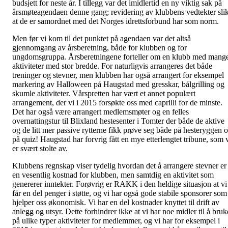
budsjett for neste år. I tillegg var det imidlertid en ny viktig sak på
årsmøteagendaen denne gang; revidering av klubbens vedtekter sli
at de er samordnet med det Norges idrettsforbund har som norm.
Men før vi kom til det punktet på agendaen var det altså
gjennomgang av årsberetning, både for klubben og for
ungdomsgruppa. Årsberetningene forteller om en klubb med mang
aktiviteter med stor bredde. For naturligvis arrangeres det både
treninger og stevner, men klubben har også arrangert for eksempel
markering av Halloween på Haugstad med gresskar, bålgrilling og
skumle aktiviteter. Vårspretten har vært et annet populært
arrangement, der vi i 2015 forsøkte oss med caprilli for de minste.
Det har også være arrangert medlemsmøter og en felles
overnattingstur til Blixland hestesenter i Tomter der både de aktive
og de litt mer passive rytterne fikk prøve seg både på hesteryggen 
på quiz! Haugstad har forvrig fått en mye etterlengtet tribune, som 
er svært stolte av.
Klubbens regnskap viser tydelig hvordan det å arrangere stevner er
en vesentlig kostnad for klubben, men samtdig en aktivitet som
genererer inntekter. Forøvrig er RAKK i den heldige situasjon at vi
får en del penger i støtte, og vi har også gode stabile sponsorer som
hjelper oss økonomisk. Vi har en del kostnader knyttet til drift av
anlegg og utsyr. Dette forhindrer ikke at vi har noe midler til å bruk
på ulike typer aktiviteter for medlemmer, og vi har for eksempel i