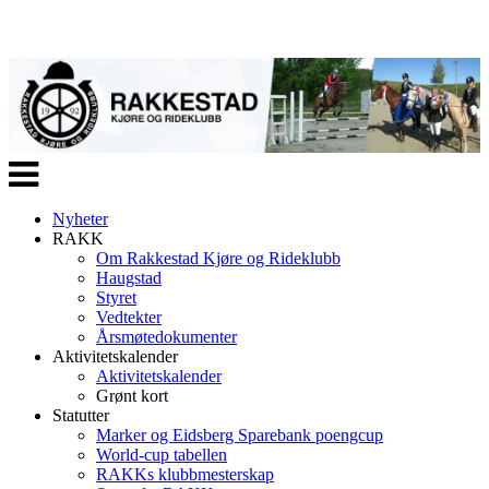
Veksle
navigasjon
Nyheter
RAKK
Om Rakkestad Kjøre og Rideklubb
Haugstad
Styret
Vedtekter
Årsmøtedokumenter
Aktivitetskalender
Aktivitetskalender
Grønt kort
Statutter
Marker og Eidsberg Sparebank poengcup
World-cup tabellen
RAKKs klubbmesterskap