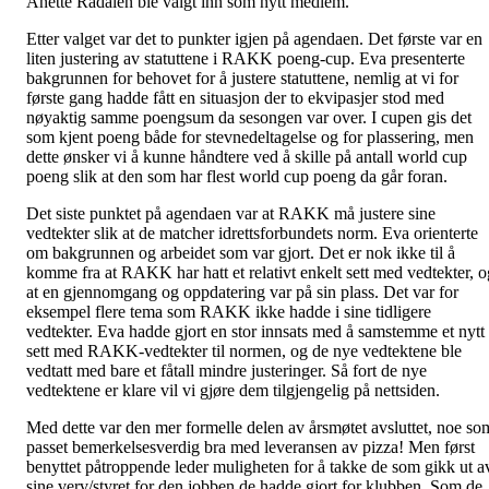
Anette Rådalen ble valgt inn som nytt medlem.
Etter valget var det to punkter igjen på agendaen. Det første var en
liten justering av statuttene i RAKK poeng-cup. Eva presenterte
bakgrunnen for behovet for å justere statuttene, nemlig at vi for
første gang hadde fått en situasjon der to ekvipasjer stod med
nøyaktig samme poengsum da sesongen var over. I cupen gis det
som kjent poeng både for stevnedeltagelse og for plassering, men
dette ønsker vi å kunne håndtere ved å skille på antall world cup
poeng slik at den som har flest world cup poeng da går foran.
Det siste punktet på agendaen var at RAKK må justere sine
vedtekter slik at de matcher idrettsforbundets norm. Eva orienterte
om bakgrunnen og arbeidet som var gjort. Det er nok ikke til å
komme fra at RAKK har hatt et relativt enkelt sett med vedtekter, o
at en gjennomgang og oppdatering var på sin plass. Det var for
eksempel flere tema som RAKK ikke hadde i sine tidligere
vedtekter. Eva hadde gjort en stor innsats med å samstemme et nytt
sett med RAKK-vedtekter til normen, og de nye vedtektene ble
vedtatt med bare et fåtall mindre justeringer. Så fort de nye
vedtektene er klare vil vi gjøre dem tilgjengelig på nettsiden.
Med dette var den mer formelle delen av årsmøtet avsluttet, noe so
passet bemerkelsesverdig bra med leveransen av pizza! Men først
benyttet påtroppende leder muligheten for å takke de som gikk ut a
sine verv/styret for den jobben de hadde gjort for klubben. Som de