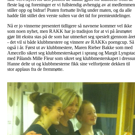
fleste lag og foreninger er vi fullstendig avhengig av at medlemme
stiller opp og bidrar! Praten fortsatte livlig under maten, og da alle
hadde fått stillet den verste sulten var det tid for premieutdelinger.
Nå er jo vinnerne presentert tidligere så navnene kommer vel ikke
som noen nyhet, men RAKK har jo tradisjon for at vi på årsmøtet
gjør litt ekstra stas på de som har utmerket seg spesielt gjennom åre
- det vil si både klubbmestere og vinnere av RAKKs poengcup. Så
også i år. Først ut av klubbmestere, Maren Rieber Bakke som med
Amecello sikret seg klubbmesterskapet i sprang og Margit Lyngsta
med Pålands Mille Fleur som sikret seg klubbmesterskapet i dressur
Hanne delte ut og klubbmesterne fikk sine velfortjente dekken til
stor applaus fra de fremmøtte.