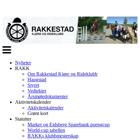
Veksle
navigasjon
Nyheter
RAKK
Om Rakkestad Kjøre og Rideklubb
Haugstad
Styret
Vedtekter
Årsmøtedokumenter
Aktivitetskalender
Aktivitetskalender
Grønt kort
Statutter
Marker og Eidsberg Sparebank poengcup
World-cup tabellen
RAKKs klubbmesterskap