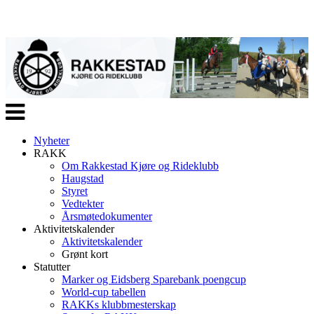
Veksle
navigasjon
Nyheter
RAKK
Om Rakkestad Kjøre og Rideklubb
Haugstad
Styret
Vedtekter
Årsmøtedokumenter
Aktivitetskalender
Aktivitetskalender
Grønt kort
Statutter
Marker og Eidsberg Sparebank poengcup
World-cup tabellen
RAKKs klubbmesterskap