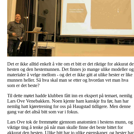
Det er ikke alltid enkelt å vite om et bitt er det riktige for akkurat d
hesten og den hestemunnen. Det finnes jo mange ulike modeller og
materialer å velge mellom - og det er ikke gitt at ulike hester er like 
munnen heller. Så hva skal man se etter og hvordan vet man hva
som er det beste?
Til dette møtet hadde klubben fått inn en ekspert på temaet, nemlig
Lars Ove Venebakken. Noen kjente ham kanskje fra før, han har
nemlig hatt kjøretrening for oss på Haugstad tidligere. Men denne
gang var det altså bitt som var i fokus.
Lars Ove tok de fremmøtte gjennom anatomien i hestens munn, og
viktige ting å tenke på når man skulle finne det beste bittet for
akkurat den hesten. Ulike bitt har jo ulike egenskaper, og hester har