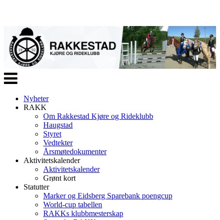
Veksle
navigasjon
Nyheter
RAKK
Om Rakkestad Kjøre og Rideklubb
Haugstad
Styret
Vedtekter
Årsmøtedokumenter
Aktivitetskalender
Aktivitetskalender
Grønt kort
Statutter
Marker og Eidsberg Sparebank poengcup
World-cup tabellen
RAKKs klubbmesterskap