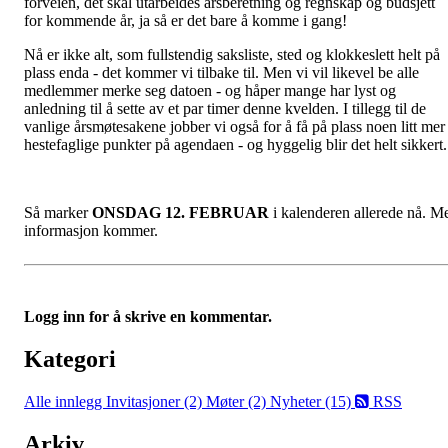
forveien, det skal utarbeides årsberetning og regnskap og budsjett
for kommende år, ja så er det bare å komme i gang!
Nå er ikke alt, som fullstendig saksliste, sted og klokkeslett helt på
plass enda - det kommer vi tilbake til. Men vi vil likevel be alle
medlemmer merke seg datoen - og håper mange har lyst og
anledning til å sette av et par timer denne kvelden. I tillegg til de
vanlige årsmøtesakene jobber vi også for å få på plass noen litt mer
hestefaglige punkter på agendaen - og hyggelig blir det helt sikkert.
Så marker
ONSDAG 12. FEBRUAR
i kalenderen allerede nå. M
informasjon kommer.
Logg inn for å skrive en kommentar.
Kategori
Alle innlegg
Invitasjoner (2)
Møter (2)
Nyheter (15)
RSS
Arkiv