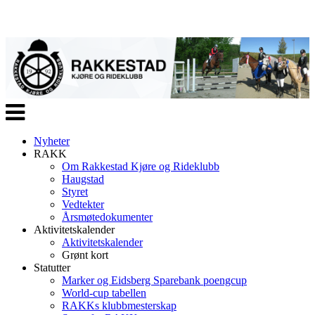
Veksle
navigasjon
Nyheter
RAKK
Om Rakkestad Kjøre og Rideklubb
Haugstad
Styret
Vedtekter
Årsmøtedokumenter
Aktivitetskalender
Aktivitetskalender
Grønt kort
Statutter
Marker og Eidsberg Sparebank poengcup
World-cup tabellen
RAKKs klubbmesterskap