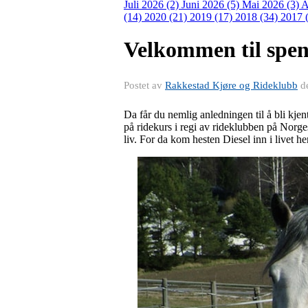
Juli 2026 (2)
Juni 2026 (5)
Mai 2026 (3)
A
(14)
2020 (21)
2019 (17)
2018 (34)
2017 
Velkommen til spen
Postet av
Rakkestad Kjøre og Rideklubb
d
Da får du nemlig anledningen til å bli kje
på ridekurs i regi av rideklubben på Norg
liv. For da kom hesten Diesel inn i livet h