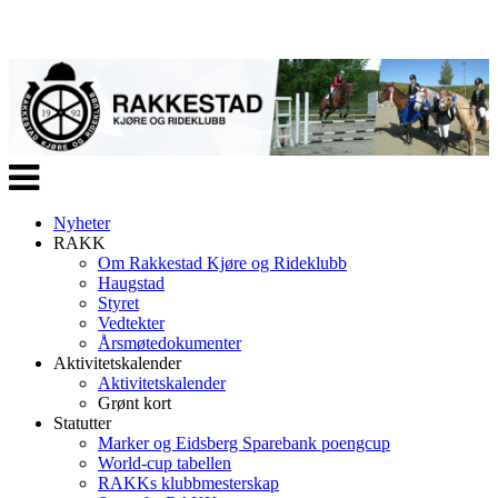
Veksle
navigasjon
Nyheter
RAKK
Om Rakkestad Kjøre og Rideklubb
Haugstad
Styret
Vedtekter
Årsmøtedokumenter
Aktivitetskalender
Aktivitetskalender
Grønt kort
Statutter
Marker og Eidsberg Sparebank poengcup
World-cup tabellen
RAKKs klubbmesterskap