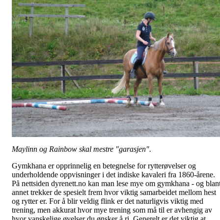
Maylinn og Rainbow skal mestre "garasjen".
Gymkhana er opprinnelig en betegnelse for rytterøvelser og
underholdende oppvisninger i det indiske kavaleri fra 1860-årene.
På nettsiden dyrenett.no kan man lese mye om gymkhana - og blan
annet trekker de spesielt frem hvor viktig samarbeidet mellom hest
og rytter er. For å blir veldig flink er det naturligvis viktig med
trening, men akkurat hvor mye trening som må til er avhengig av
hvor vanskelige øvelser du ønsker å ri. Generelt er det viktig at