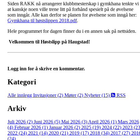
Siden RAKK nå arrangerer klubbmesterskap i gymkhana tenkte vi
at kanskje noen ville trene litt på forhånd spesielt på de øvelsene
som inngår. Alle kan derfor se planen for øvelsene som inngå her:
Gymkhana til høstslippen 2018.pdf
.
Hele programmet for dagen finner du i en annen sak på nettsiden.
Velkommen til Høstslipp på Haugstad!
Logg inn for å skrive en kommentar.
Kategori
Alle innlegg
Invitasjoner (2)
Møter (2)
Nyheter (15)
RSS
Arkiv
Juli 2026 (2)
Juni 2026 (5)
Mai 2026 (3)
April 2026 (1)
Mars 2026
(4)
Februar 2026 (1)
Januar 2026 (2)
2025 (19)
2024 (22)
2023 (23
2022 (24)
2021 (14)
2020 (21)
2019 (17)
2018 (34)
2017 (27)
201
(24)