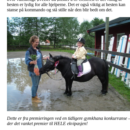
hesten er lydig for alle hjelperne. Det er også viktig at hesten kan
stanse på kommando og stå stille når den blir bedt om det.
Dette er fra premieringen ved en tidligere gymkhana konkurranse -
der det vanket premier til HELE ekvipasjen!